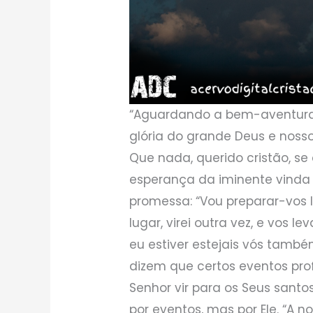
“Aguardando a bem-aventura
glória do grande Deus e nosso 
Que nada, querido cristão, se
esperança da iminente vinda
promessa: “Vou preparar-vos l
lugar, virei outra vez, e vos
eu estiver estejais vós tamb
dizem que certos eventos pr
Senhor vir para os Seus sant
por eventos, mas por Ele. “A 