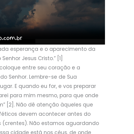
da esperança e o aparecimento da
Senhor Jesus Cristo.” [1]
 coloque entre seu coração e a
 do Senhor. Lembre-se de Sua
ugar. E quando eu for, e vos preparar
 levarei para mim mesmo, para que onde
ém” [2]. Não dê atenção àqueles que
oféticos devem acontecer antes do
os (crentes). Não estamos aguardando
nossa cidade está nos céus, de onde