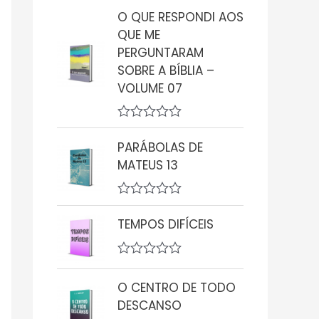
v
O QUE RESPONDI AOS
a
QUE ME
l
i
PERGUNTARAM
a
SOBRE A BÍBLIA –
ç
ã
VOLUME 07
o
0
d
A
e
v
5
PARÁBOLAS DE
a
MATEUS 13
l
i
a
ç
A
ã
v
TEMPOS DIFÍCEIS
o
a
0
l
d
i
e
A
a
5
v
ç
O CENTRO DE TODO
a
ã
l
o
DESCANSO
i
0