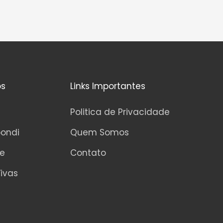
5
os
Links Importantes
Politica de Privacidade
pondi
Quem Somos
ne
Contato
ivas