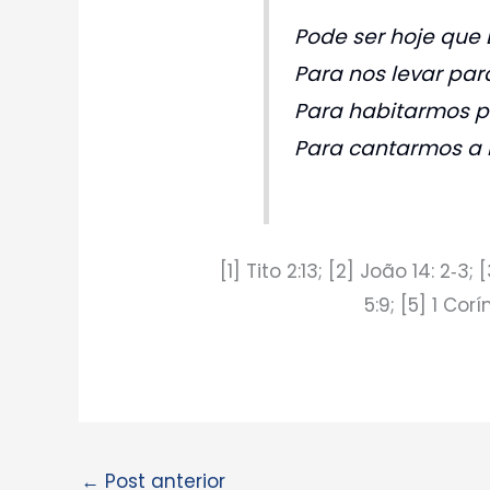
Pode ser hoje que E
Para nos levar par
Para habitarmos p
Para cantarmos a 
[1] Tito 2:13; [2] João 14: 2‑3
5:9; [5] 1 Corí
←
Post anterior