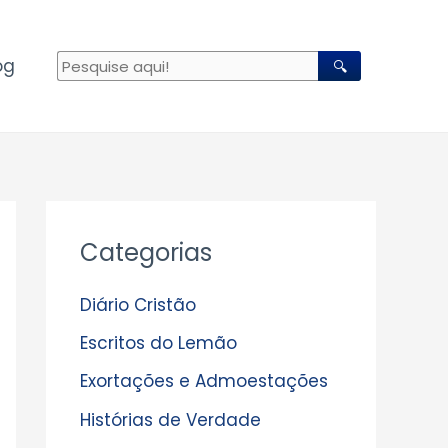
og
🔍
A
Categorias
r
q
Diário Cristão
u
Escritos do Lemão
i
Exortações e Admoestações
v
Histórias de Verdade
o