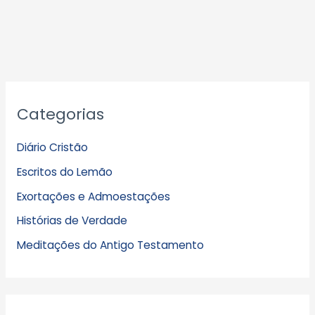
A
Categorias
r
q
Diário Cristão
u
Escritos do Lemão
i
Exortações e Admoestações
v
Histórias de Verdade
o
s
Meditações do Antigo Testamento