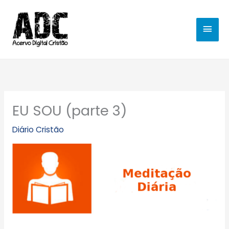
Ir
MEN
para
o
PRIN
conteúdo
EU SOU (parte 3)
Diário Cristão