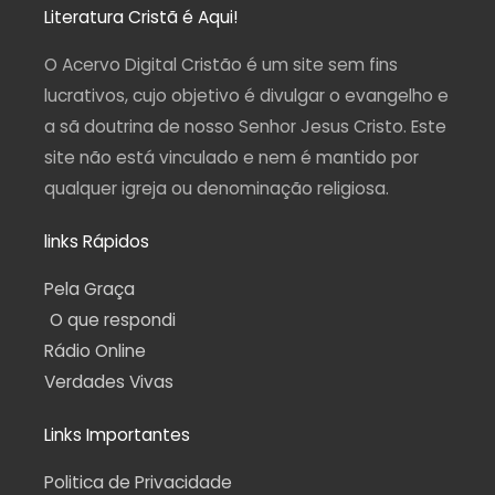
a
b
u
g
s
Literatura Cristã é Aqui!
g
o
b
r
a
r
o
e
a
p
a
k
m
p
O Acervo Digital Cristão é um site sem fins
m
-
f
lucrativos, cujo objetivo é divulgar o evangelho e
a sã doutrina de nosso Senhor Jesus Cristo. Este
site não está vinculado e nem é mantido por
qualquer igreja ou denominação religiosa.
links Rápidos
Pela Graça
O que respondi
Rádio Online
Verdades Vivas
Links Importantes
Politica de Privacidade