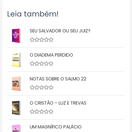
Leia também!
SEU SALVADOR OU SEU JUIZ?
A
v
O DIADEMA PERDIDO
a
l
i
a
A
ç
v
ã
NOTAS SOBRE O SALMO 22
a
o
l
0
i
d
a
A
e
ç
v
5
ã
O CRISTÃO – LUZ E TREVAS
a
o
l
0
i
d
a
A
e
ç
v
5
ã
UM MAGNÍFICO PALÁCIO
a
o
l