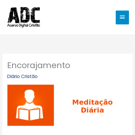
Ir
MEN
para
o
PRIN
conteúdo
Encorajamento
Diário Cristão