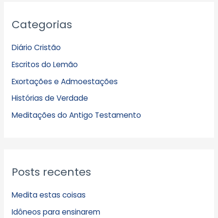
A
Categorias
r
q
Diário Cristão
u
Escritos do Lemão
i
Exortações e Admoestações
v
Histórias de Verdade
o
s
Meditações do Antigo Testamento
Posts recentes
Medita estas coisas
Idôneos para ensinarem