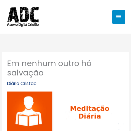
Ir
MEN
para
o
PRIN
conteúdo
Em nenhum outro há
salvação
Diário Cristão