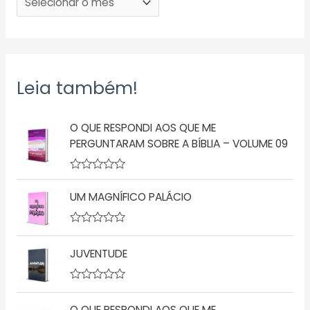
Leia também!
O QUE RESPONDI AOS QUE ME
PERGUNTARAM SOBRE A BÍBLIA – VOLUME 09
A
v
UM MAGNÍFICO PALÁCIO
a
l
i
a
A
ç
v
JUVENTUDE
ã
a
o
l
0
i
d
a
A
e
ç
v
5
ã
O QUE RESPONDI AOS QUE ME
a