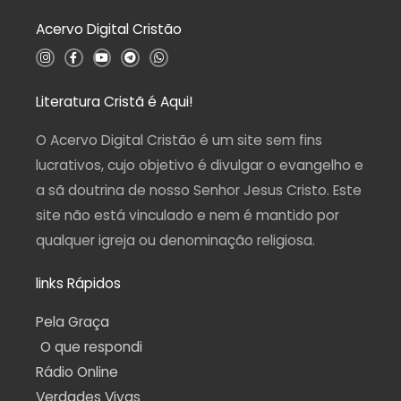
0
d
Acervo Digital Cristão
e
5
I
F
Y
T
W
n
a
o
e
h
s
c
u
l
a
t
e
t
e
t
a
b
u
g
s
Literatura Cristã é Aqui!
g
o
b
r
a
r
o
e
a
p
a
k
m
p
O Acervo Digital Cristão é um site sem fins
m
-
f
lucrativos, cujo objetivo é divulgar o evangelho e
a sã doutrina de nosso Senhor Jesus Cristo. Este
site não está vinculado e nem é mantido por
qualquer igreja ou denominação religiosa.
links Rápidos
Pela Graça
O que respondi
Rádio Online
Verdades Vivas