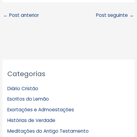
←
Post anterior
Post seguinte
→
A
Categorias
r
q
Diário Cristão
u
Escritos do Lemão
i
Exortações e Admoestações
v
Histórias de Verdade
o
s
Meditações do Antigo Testamento