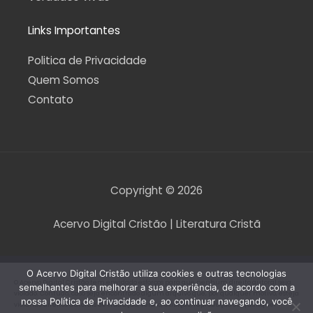
Links Importantes
Politica de Privacidade
Quem Somos
Contato
Copyright © 2026
Acervo Digital Cristão | Literatura Cristã
O Acervo Digital Cristão utiliza cookies e outras tecnologias
O Acervo Digital Cristão tem envidado esforços para que nenhum direito autoral seja
semelhantes para melhorar a sua experiência, de acordo com a
violado. Contudo, caso seja encontrado algum arquivo que, por qualquer motivo, esteja
nossa Política de Privacidade e, ao continuar navegando, você
violando direitos autorais de tradução, versão, exibição, reprodução ou quaisquer