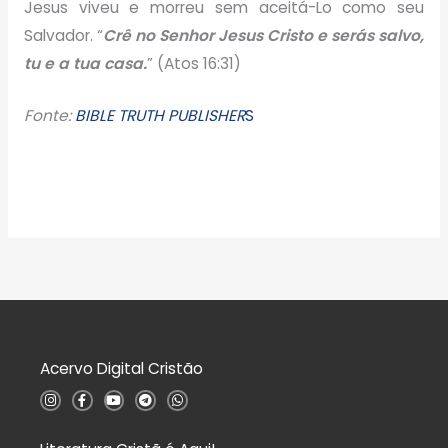
Jesus viveu e morreu sem aceitá-Lo como seu
Salvador. “
Crê no Senhor Jesus Cristo e serás salvo,
tu e a tua casa.
” (Atos 16:31)
Fonte:
BIBLE TRUTH PUBLISHER
S
Acervo Digital Cristão
I
F
Y
T
W
n
a
o
e
h
s
c
u
l
a
t
e
t
e
t
a
b
u
g
s