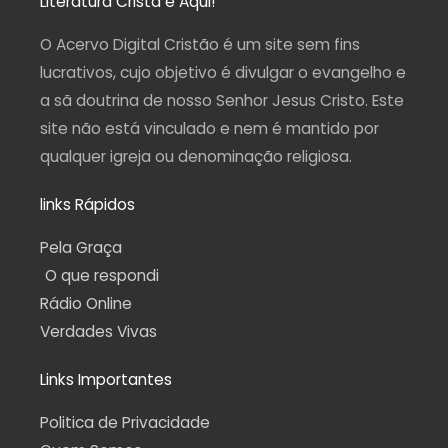
Literatura Cristã é Aqui!
g
o
b
r
a
r
o
e
a
p
a
k
m
p
O Acervo Digital Cristão é um site sem fins
m
-
f
lucrativos, cujo objetivo é divulgar o evangelho e
a sã doutrina de nosso Senhor Jesus Cristo. Este
site não está vinculado e nem é mantido por
qualquer igreja ou denominação religiosa.
links Rápidos
Pela Graça
O que respondi
Rádio Online
Verdades Vivas
Links Importantes
Politica de Privacidade