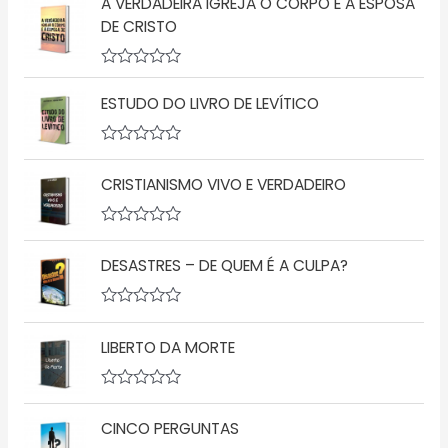
A VERDADEIRA IGREJA O CORPO E A ESPOSA
a
l
DE CRISTO
i
a
ç
A
ã
v
o
ESTUDO DO LIVRO DE LEVÍTICO
a
0
l
d
i
e
a
5
A
ç
v
CRISTIANISMO VIVO E VERDADEIRO
ã
a
o
l
0
i
d
a
A
e
ç
v
5
ã
DESASTRES – DE QUEM É A CULPA?
a
o
l
0
i
d
a
A
e
ç
v
5
ã
LIBERTO DA MORTE
a
o
l
0
i
d
a
A
e
ç
v
5
ã
CINCO PERGUNTAS
a
o
l