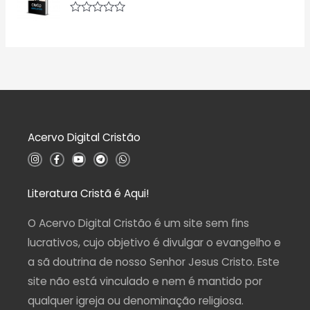
0
i
d
a
A
e
ç
v
5
ã
a
o
l
0
i
d
a
e
ç
5
ã
o
0
d
Acervo Digital Cristão
e
5
I
F
Y
T
W
n
a
o
e
h
s
c
u
l
a
t
e
t
e
t
a
b
u
g
s
Literatura Cristã é Aqui!
g
o
b
r
a
r
o
e
a
p
a
k
m
p
O Acervo Digital Cristão é um site sem fins
m
-
f
lucrativos, cujo objetivo é divulgar o evangelho e
a sã doutrina de nosso Senhor Jesus Cristo. Este
site não está vinculado e nem é mantido por
qualquer igreja ou denominação religiosa.