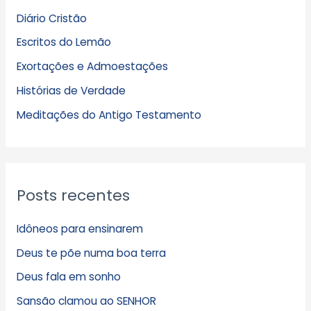
q
Diário Cristão
u
Escritos do Lemão
i
Exortações e Admoestações
v
Histórias de Verdade
o
s
Meditações do Antigo Testamento
Posts recentes
Idôneos para ensinarem
Deus te põe numa boa terra
Deus fala em sonho
Sansão clamou ao SENHOR