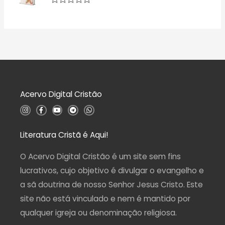
i
e
a
5
A
ç
v
ã
a
o
l
0
i
d
a
e
ç
5
ã
o
0
d
Acervo Digital Cristão
e
5
I
F
Y
T
W
n
a
o
e
h
s
c
u
l
a
t
e
t
e
t
a
b
u
g
s
Literatura Cristã é Aqui!
g
o
b
r
a
r
o
e
a
p
a
k
m
p
O Acervo Digital Cristão é um site sem fins
m
-
f
lucrativos, cujo objetivo é divulgar o evangelho e
a sã doutrina de nosso Senhor Jesus Cristo. Este
site não está vinculado e nem é mantido por
qualquer igreja ou denominação religiosa.