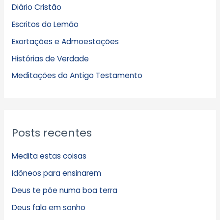
Diário Cristão
u
Escritos do Lemão
i
Exortações e Admoestações
v
Histórias de Verdade
o
s
Meditações do Antigo Testamento
Posts recentes
Medita estas coisas
Idôneos para ensinarem
Deus te põe numa boa terra
Deus fala em sonho