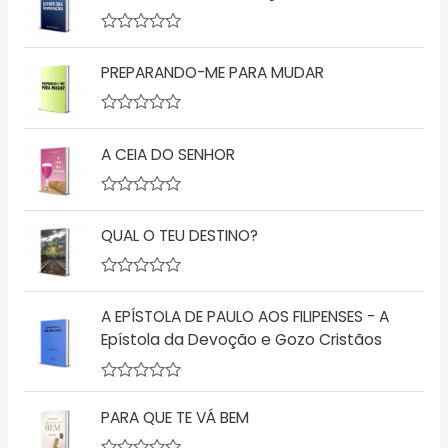
l
i
a
A
ç
v
ã
PREPARANDO-ME PARA MUDAR
a
o
l
0
i
d
a
A
e
ç
v
5
ã
A CEIA DO SENHOR
a
o
l
0
i
d
a
A
e
ç
v
5
ã
QUAL O TEU DESTINO?
a
o
l
0
i
d
a
A
e
ç
v
5
ã
A EPÍSTOLA DE PAULO AOS FILIPENSES - A
a
o
l
Epístola da Devoção e Gozo Cristãos
0
i
d
a
e
ç
5
A
ã
v
o
PARA QUE TE VÁ BEM
a
0
l
d