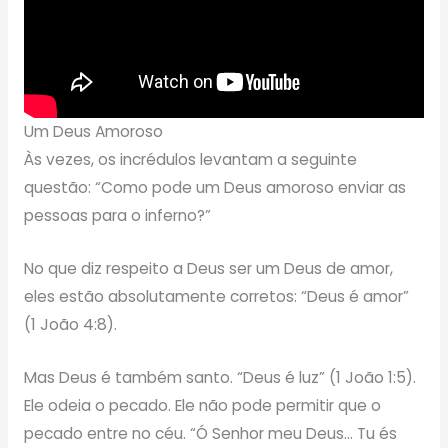
Um Deus Amoroso
Às vezes, os incrédulos levantam a seguinte
questão: “Como pode um Deus amoroso enviar as
pessoas para o inferno?”
No que diz respeito a Deus ser um Deus de amor,
eles estão absolutamente corretos: “Deus é amor”
(1 João 4:8).
Mas Deus é também santo. “Deus é luz” (1 João 1:5).
Ele odeia o pecado. Ele não pode permitir que o
pecado entre no céu. “Ó Senhor meu Deus… Tu és