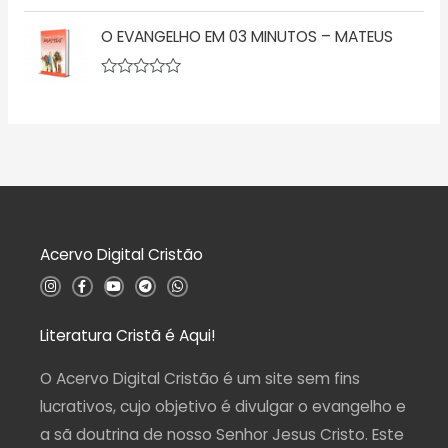
a
A
e
ç
v
5
ã
O EVANGELHO EM 03 MINUTOS – MATEUS
a
o
l
0
i
d
a
A
e
ç
v
5
ã
a
o
l
0
i
d
a
e
ç
5
ã
o
0
d
Acervo Digital Cristão
e
5
I
F
Y
T
W
n
a
o
e
h
s
c
u
l
a
t
e
t
e
t
a
b
u
g
s
Literatura Cristã é Aqui!
g
o
b
r
a
r
o
e
a
p
a
k
m
p
O Acervo Digital Cristão é um site sem fins
m
-
f
lucrativos, cujo objetivo é divulgar o evangelho e
a sã doutrina de nosso Senhor Jesus Cristo. Este