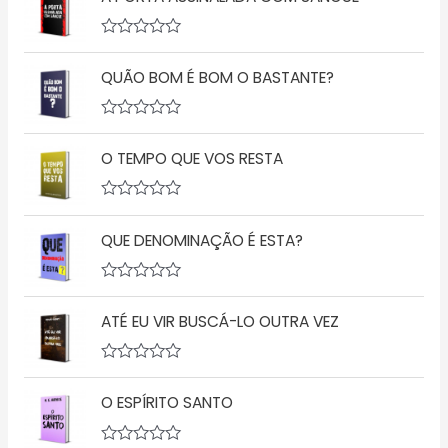
A
v
QUÃO BOM É BOM O BASTANTE?
a
l
i
a
A
ç
v
ã
O TEMPO QUE VOS RESTA
a
o
l
0
i
d
a
A
e
ç
v
5
ã
QUE DENOMINAÇÃO É ESTA?
a
o
l
0
i
d
a
A
e
ç
v
5
ã
ATÉ EU VIR BUSCÁ-LO OUTRA VEZ
a
o
l
0
i
d
a
A
e
ç
v
5
ã
O ESPÍRITO SANTO
a
o
l
0
i
d