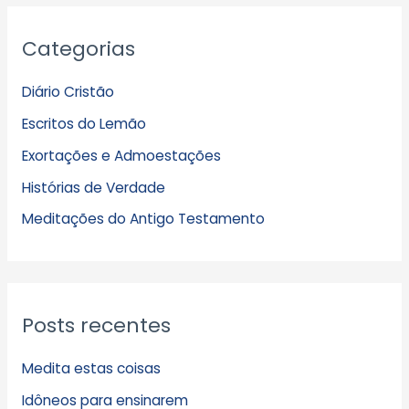
A
Categorias
r
q
Diário Cristão
u
Escritos do Lemão
i
Exortações e Admoestações
v
Histórias de Verdade
o
s
Meditações do Antigo Testamento
Posts recentes
Medita estas coisas
Idôneos para ensinarem