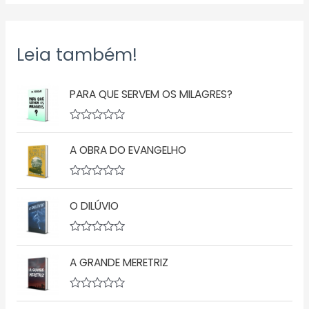
Leia também!
PARA QUE SERVEM OS MILAGRES?
A
v
A OBRA DO EVANGELHO
a
l
i
a
A
ç
v
ã
O DILÚVIO
a
o
l
0
i
d
a
A
e
ç
v
5
ã
A GRANDE MERETRIZ
a
o
l
0
i
d
a
A
e
ç
v