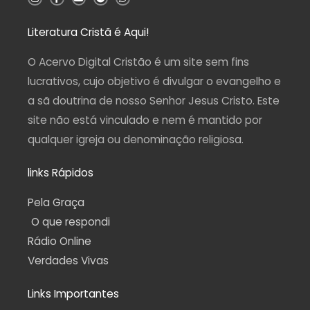
n
a
o
e
h
s
c
u
l
a
t
e
t
e
t
a
b
u
g
s
Literatura Cristã é Aqui!
g
o
b
r
a
r
o
e
a
p
a
k
m
p
O Acervo Digital Cristão é um site sem fins
m
-
f
lucrativos, cujo objetivo é divulgar o evangelho e
a sã doutrina de nosso Senhor Jesus Cristo. Este
site não está vinculado e nem é mantido por
qualquer igreja ou denominação religiosa.
links Rápidos
Pela Graça
O que respondi
Rádio Online
Verdades Vivas
Links Importantes