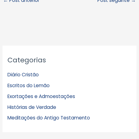
←
Post anterior
Post seguinte
→
A
Categorias
r
q
Diário Cristão
u
Escritos do Lemão
i
Exortações e Admoestações
v
Histórias de Verdade
o
s
Meditações do Antigo Testamento