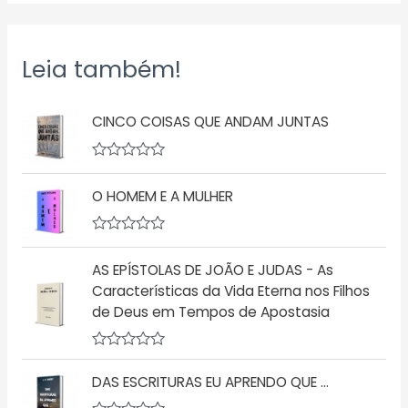
Leia também!
CINCO COISAS QUE ANDAM JUNTAS
A
v
O HOMEM E A MULHER
a
l
i
a
A
ç
v
ã
AS EPÍSTOLAS DE JOÃO E JUDAS - As
a
o
l
Características da Vida Eterna nos Filhos
0
i
d
de Deus em Tempos de Apostasia
a
e
ç
5
ã
o
A
0
v
d
DAS ESCRITURAS EU APRENDO QUE …
a
e
l
5