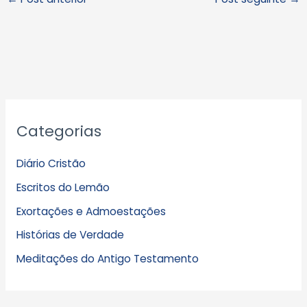
A
Categorias
r
q
Diário Cristão
u
Escritos do Lemão
i
Exortações e Admoestações
v
Histórias de Verdade
o
s
Meditações do Antigo Testamento