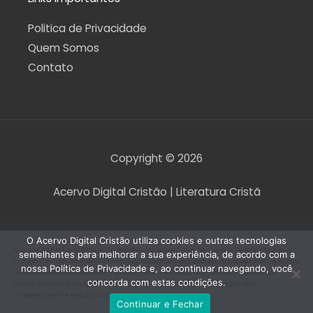
Politica de Privacidade
Quem Somos
Contato
Copyright © 2026
Acervo Digital Cristão | Literatura Cristã
O Acervo Digital Cristão utiliza cookies e outras tecnologias
O Acervo Digital Cristão tem envidado esforços para que nenhum direito autoral seja
semelhantes para melhorar a sua experiência, de acordo com a
violado. Contudo, caso seja encontrado algum arquivo que, por qualquer motivo, esteja
nossa Política de Privacidade e, ao continuar navegando, você
violando direitos autorais de tradução, versão, exibição, reprodução ou quaisquer
concorda com estas condições.
outros, informe a equipe do Acervo Digital Cristão para que a situação seja
imediatamente regularizada.
Continuar e Fechar