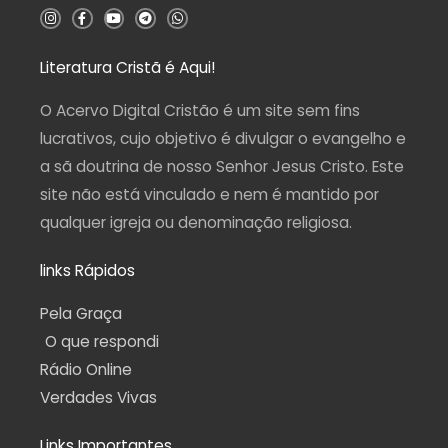
I
F
Y
T
W
n
a
o
e
h
s
c
u
l
a
t
e
t
e
t
a
b
u
g
s
Literatura Cristã é Aqui!
g
o
b
r
a
r
o
e
a
p
a
k
m
p
O Acervo Digital Cristão é um site sem fins
m
-
f
lucrativos, cujo objetivo é divulgar o evangelho e
a sã doutrina de nosso Senhor Jesus Cristo. Este
site não está vinculado e nem é mantido por
qualquer igreja ou denominação religiosa.
links Rápidos
Pela Graça
O que respondi
Rádio Online
Verdades Vivas
Links Importantes