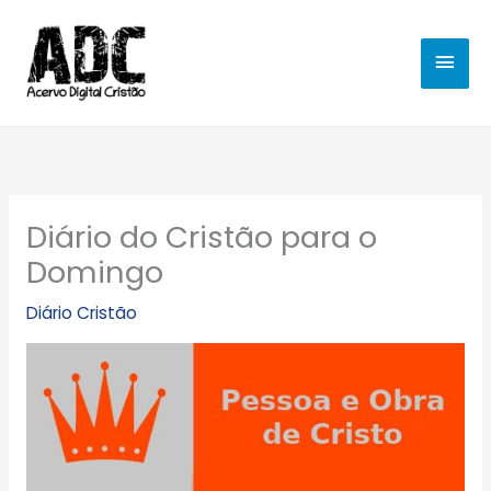
Ir
MEN
para
o
PRIN
conteúdo
Diário do Cristão para o
Domingo
Diário Cristão