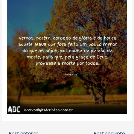
←
Post anterior
Post seguinte
→