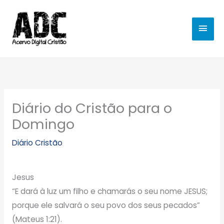
Ir
MEN
para
o
PRIN
conteúdo
Diário do Cristão para o
Domingo
Diário Cristão
Jesus
“E dará à luz um filho e chamarás o seu nome JESUS;
porque ele salvará o seu povo dos seus pecados”
(Mateus 1:21).