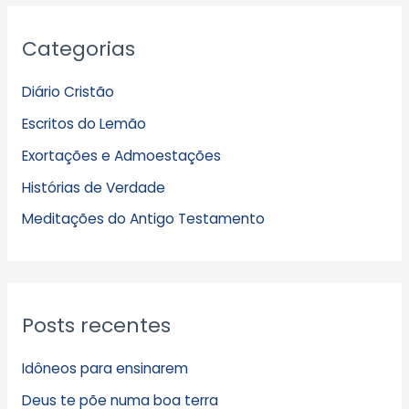
A
Categorias
r
q
Diário Cristão
u
Escritos do Lemão
i
Exortações e Admoestações
v
Histórias de Verdade
o
s
Meditações do Antigo Testamento
Posts recentes
Idôneos para ensinarem
Deus te põe numa boa terra