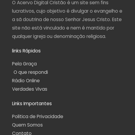
a
k
m
p
O Acervo Digital Cristão é um site sem fins
m
-
f
lucrativos, cujo objetivo é divulgar o evangelho e
a sã doutrina de nosso Senhor Jesus Cristo. Este
site não está vinculado e nem é mantido por
qualquer igreja ou denominação religiosa.
links Rápidos
Pela Graça
O que respondi
Rádio Online
Verdades Vivas
Links Importantes
Politica de Privacidade
Quem Somos
Contato