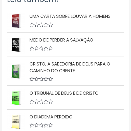
UMA CARTA SOBRE LOUVAR A HOMENS
A
v
MEDO DE PERDER A SALVAÇÃO
a
l
i
a
A
ç
v
ã
CRISTO, A SABEDORIA DE DEUS PARA O
a
o
l
CAMINHO DO CRENTE
0
i
d
a
e
ç
5
A
ã
v
o
O TRIBUNAL DE DEUS E DE CRISTO
a
0
l
d
i
e
a
5
A
ç
v
O DIADEMA PERDIDO
ã
a
o
l
0
i
d
a