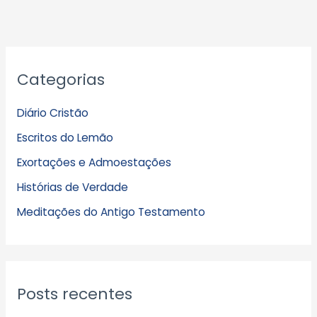
A
Categorias
r
q
Diário Cristão
u
Escritos do Lemão
i
Exortações e Admoestações
v
Histórias de Verdade
o
s
Meditações do Antigo Testamento
Posts recentes