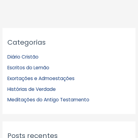
A
Categorias
r
q
Diário Cristão
u
Escritos do Lemão
i
Exortações e Admoestações
v
Histórias de Verdade
o
s
Meditações do Antigo Testamento
Posts recentes