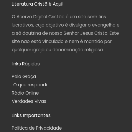
a
b
u
g
s
Literatura Cristã é Aqui!
g
o
b
r
a
r
o
e
a
p
a
k
m
p
O Acervo Digital Cristão é um site sem fins
m
-
f
lucrativos, cujo objetivo é divulgar o evangelho e
a sã doutrina de nosso Senhor Jesus Cristo. Este
site não está vinculado e nem é mantido por
qualquer igreja ou denominação religiosa.
links Rápidos
Pela Graça
O que respondi
Rádio Online
Verdades Vivas
Links Importantes
Politica de Privacidade