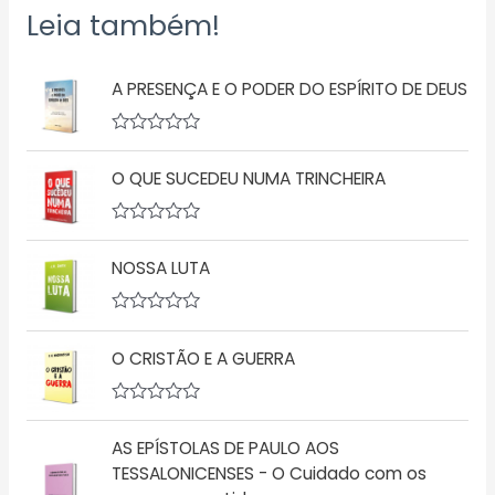
Leia também!
A PRESENÇA E O PODER DO ESPÍRITO DE DEUS
A
v
O QUE SUCEDEU NUMA TRINCHEIRA
a
l
i
a
A
ç
v
ã
NOSSA LUTA
a
o
l
0
i
d
a
A
e
ç
v
5
ã
O CRISTÃO E A GUERRA
a
o
l
0
i
d
a
A
e
ç
v
5
ã
AS EPÍSTOLAS DE PAULO AOS
a
o
l
TESSALONICENSES - O Cuidado com os
0
i
d