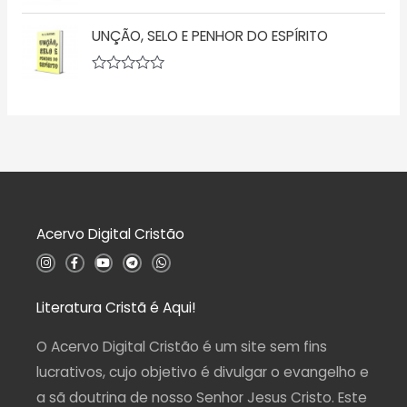
a
A
e
ç
v
5
ã
UNÇÃO, SELO E PENHOR DO ESPÍRITO
a
o
l
0
i
d
a
A
e
ç
v
5
ã
a
o
l
0
i
d
a
e
ç
5
ã
o
0
d
Acervo Digital Cristão
e
5
I
F
Y
T
W
n
a
o
e
h
s
c
u
l
a
t
e
t
e
t
a
b
u
g
s
Literatura Cristã é Aqui!
g
o
b
r
a
r
o
e
a
p
a
k
m
p
O Acervo Digital Cristão é um site sem fins
m
-
f
lucrativos, cujo objetivo é divulgar o evangelho e
a sã doutrina de nosso Senhor Jesus Cristo. Este