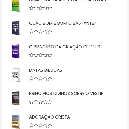
A
v
QUÃO BOM É BOM O BASTANTE?
a
l
i
a
A
ç
v
ã
O PRINCÍPIO DA CRIAÇÃO DE DEUS
a
o
l
0
i
d
a
A
e
ç
v
5
ã
DATAS BÍBLICAS
a
o
l
0
i
d
a
A
e
ç
v
5
ã
PRINCÍPIOS DIVINOS SOBRE O VESTIR
a
o
l
0
i
d
a
A
e
ç
v
5
ã
ADORAÇÃO CRISTÃ
a
o
l
0
i
d