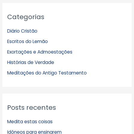
A
Categorias
r
q
Diário Cristão
u
Escritos do Lemão
i
Exortações e Admoestações
v
Histórias de Verdade
o
s
Meditações do Antigo Testamento
Posts recentes
Medita estas coisas
Idôneos para ensinarem