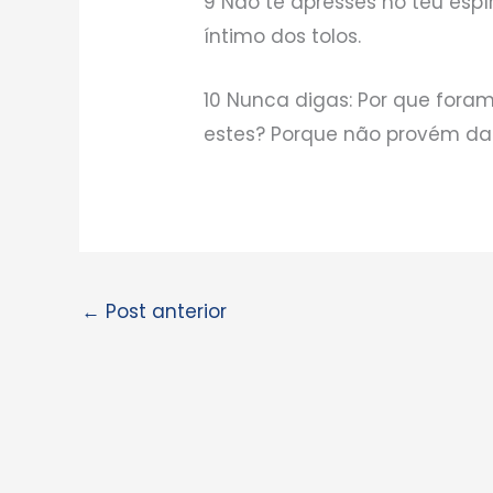
9 Não te apresses no teu espír
íntimo dos tolos.
10 Nunca digas: Por que fora
estes? Porque não provém da
←
Post anterior