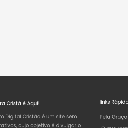
links Rápid
ura Cristã é Aqui!
o Digital Cristão é um site sem
Pela Graça
rativos, cujo objetivo é divulgar o