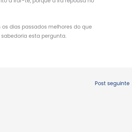
ito a irar-te, porque a ira repousa no
m os dias passados melhores do que
 sabedoria esta pergunta.
Post seguinte