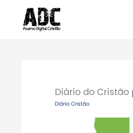
Ir
para
o
conteúdo
Diário do Cristão
Diário Cristão