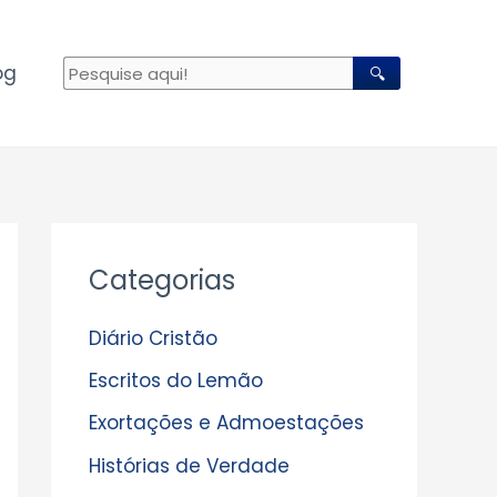
og
🔍
A
Categorias
r
q
Diário Cristão
u
Escritos do Lemão
i
Exortações e Admoestações
v
Histórias de Verdade
o