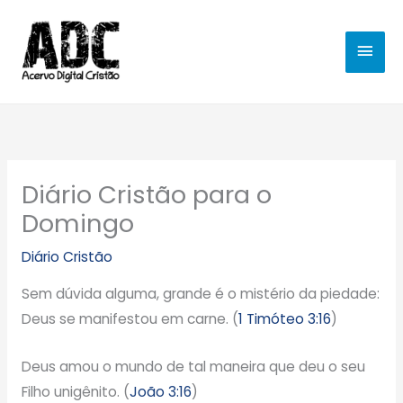
Ir
MEN
para
o
PRIN
conteúdo
Diário Cristão para o
Domingo
Diário Cristão
Sem dúvida alguma, grande é o mistério da piedade:
Deus se manifestou em carne. (
1 Timóteo 3:16
)
Deus amou o mundo de tal maneira que deu o seu
Filho unigênito. (
João 3:16
)