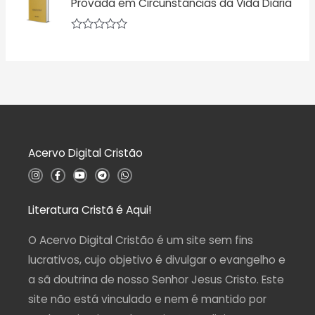
Provada em Circunstâncias da Vida Diária
0
i
d
a
e
ç
5
A
ã
v
o
a
0
l
d
i
e
a
5
ç
ã
o
0
d
Acervo Digital Cristão
e
5
I
F
Y
T
W
n
a
o
e
h
s
c
u
l
a
t
e
t
e
t
a
b
u
g
s
Literatura Cristã é Aqui!
g
o
b
r
a
r
o
e
a
p
a
k
m
p
O Acervo Digital Cristão é um site sem fins
m
-
f
lucrativos, cujo objetivo é divulgar o evangelho e
a sã doutrina de nosso Senhor Jesus Cristo. Este
site não está vinculado e nem é mantido por