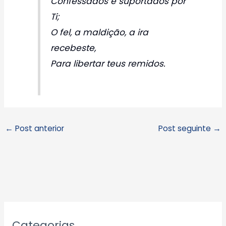
Confessados e suportados por
Ti;
O fel, a maldição, a ira
recebeste,
Para libertar teus remidos.
←
Post anterior
Post seguinte
→
A
Categorias
r