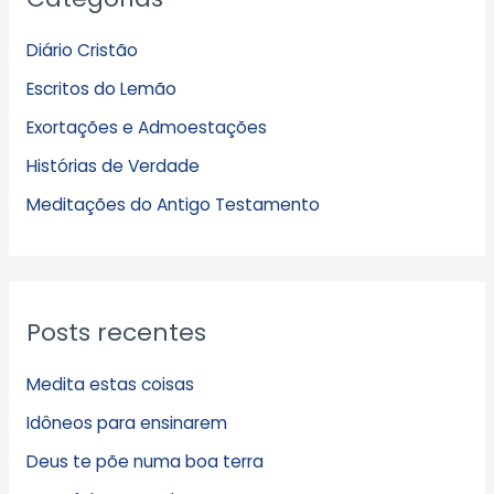
q
Diário Cristão
u
Escritos do Lemão
i
Exortações e Admoestações
v
Histórias de Verdade
o
s
Meditações do Antigo Testamento
Posts recentes
Medita estas coisas
Idôneos para ensinarem
Deus te põe numa boa terra