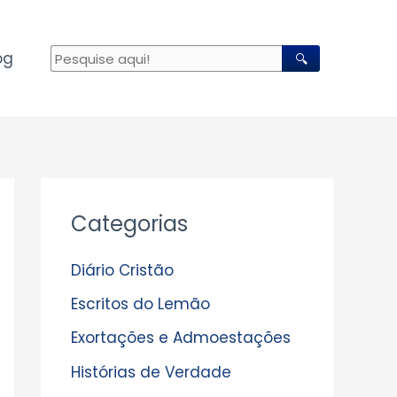
og
🔍
A
Categorias
r
q
Diário Cristão
u
Escritos do Lemão
i
Exortações e Admoestações
v
Histórias de Verdade
o