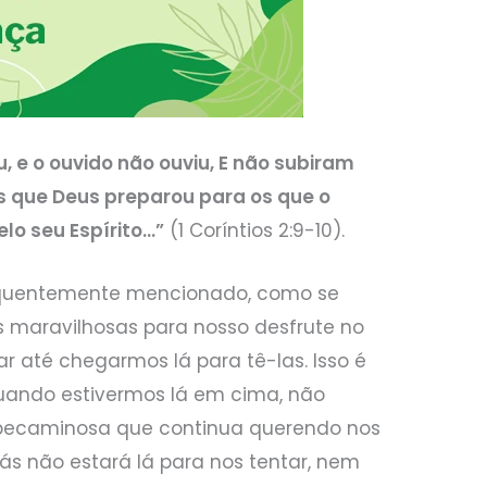
u, e o ouvido não ouviu, E não subiram
 que Deus preparou para os que o
lo seu Espírito…”
(1 Coríntios 2:9-10).
requentemente mencionado, como se
s maravilhosas para nosso desfrute no
 até chegarmos lá para tê-las. Isso é
uando estivermos lá em cima, não
pecaminosa que continua querendo nos
nás não estará lá para nos tentar, nem