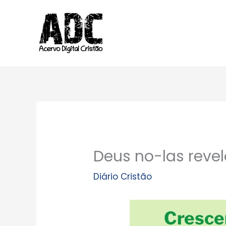
Ir
para
o
conteúdo
Deus no-las revel
Diário Cristão