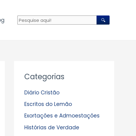
og
🔍
A
Categorias
r
q
Diário Cristão
u
Escritos do Lemão
i
Exortações e Admoestações
v
Histórias de Verdade
o