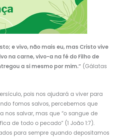
to; e vivo, não mais eu, mas Cristo vive
vo na carne, vivo-a na fé do Filho de
ntregou a si mesmo por mim.”
(Gálatas
rsículo, pois nos ajudará a viver para
ando fomos salvos, percebemos que
a nos salvar, mas que “o sangue de
ifica de todo o pecado” (1 João 1:7).
ados para sempre quando depositamos