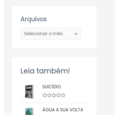
Arquivos
Leia também!
SUICÍDIO
A
v
ÁGUA A SUA VOLTA
a
l