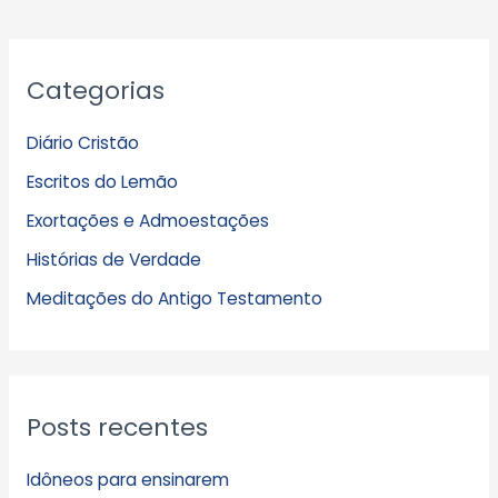
A
Categorias
r
q
Diário Cristão
u
Escritos do Lemão
i
Exortações e Admoestações
v
Histórias de Verdade
o
s
Meditações do Antigo Testamento
Posts recentes
Idôneos para ensinarem