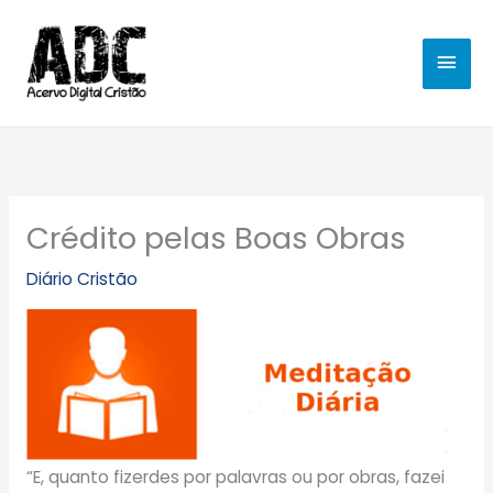
Ir
MEN
para
o
PRIN
conteúdo
Crédito pelas Boas Obras
Diário Cristão
“E, quanto fizerdes por palavras ou por obras, fazei