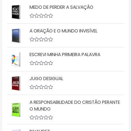
MEDO DE PERDER A SALVAÇÃO
A
v
A ORAÇÃO E O MUNDO INVISÍVEL
a
l
i
a
A
ç
v
ã
ESCREVI MINHA PRIMEIRA PALAVRA
a
o
l
0
i
d
a
A
e
ç
v
5
ã
JUGO DESIGUAL
a
o
l
0
i
d
a
A
e
ç
v
5
ã
A RESPONSABILIDADE DO CRISTÃO PERANTE
a
o
l
O MUNDO
0
i
d
a
e
ç
5
A
ã
v
o