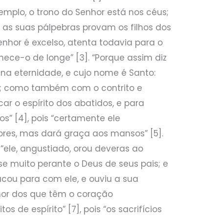
emplo, o trono do Senhor está nos céus;
e as suas pálpebras provam os filhos dos
enhor é excelso, atenta todavia para o
ece-o de longe” [3]. “Porque assim diz
a na eternidade, e cujo nome é Santo:
to; como também com o contrito e
icar o espírito dos abatidos, e para
tos” [4], pois “certamente ele
res, mas dará graça aos mansos” [5].
“ele, angustiado, orou deveras ao
se muito perante o Deus de seus pais; e
acou para com ele, e ouviu a sua
enhor dos que têm o coração
os de espírito” [7], pois “os sacrifícios