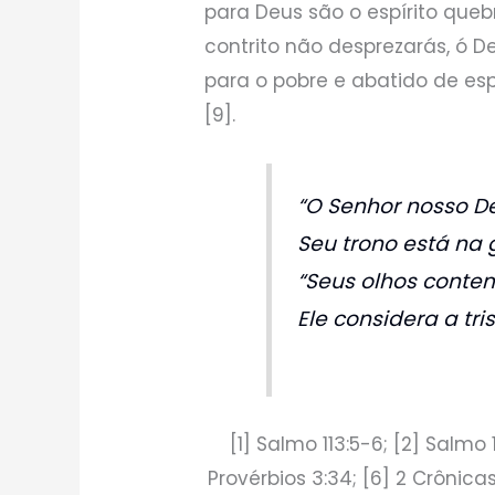
para Deus são o espírito qu
contrito não desprezarás, ó Deu
para o pobre e abatido de esp
[9].
“O Senhor nosso De
Seu trono está na g
“Seus olhos contem
Ele considera a tr
[1] Salmo 113:5-6; [2] Salmo 1
Provérbios 3:34; [6] 2 Crônicas 