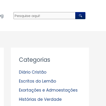
og
🔍
A
Categorias
r
q
Diário Cristão
u
Escritos do Lemão
i
Exortações e Admoestações
v
Histórias de Verdade
o