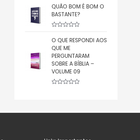
d
v
QUÃO BOM É BOM O
e
a
5
BASTANTE?
l
i
a
ç
A
ã
v
O QUE RESPONDI AOS
o
a
0
QUE ME
l
d
i
PERGUNTARAM
e
a
5
SOBRE A BÍBLIA –
ç
ã
VOLUME 09
o
0
d
A
e
v
5
a
l
i
a
ç
ã
o
0