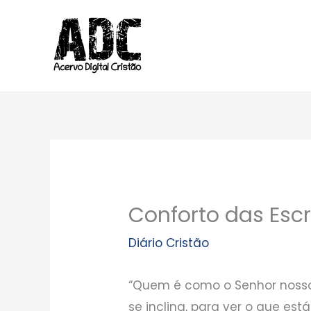
Ir
para
o
conteúdo
Conforto das Esc
Diário Cristão
“Quem é como o Senhor nosso 
se inclina, para ver o que está