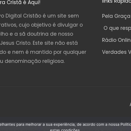
links Rápid
ura Cristã é Aqui!
o Digital Cristão é um site sem
Pela Graça
rativos, cujo objetivo é divulgar o
O que res
lho e a sã doutrina de nosso
Rádio Onli
Jesus Cristo. Este site não está
ado e nem é mantido por qualquer
Verdades V
ou denominação religiosa.
emelhantes para melhorar a sua experiência, de acordo com a nossa Polí
estas condições.
o autoral seja violado. Contudo, caso seja encontrado algum arquivo que, por qualquer motivo, es