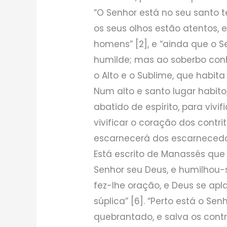
“O Senhor está no seu santo t
os seus olhos estão atentos, 
homens” [2], e “ainda que o S
humilde; mas ao soberbo conh
o Alto e o Sublime, que habit
Num alto e santo lugar habi
abatido de espírito, para vivif
vivificar o coração dos contri
escarnecerá dos escarnecedo
Está escrito de Manassés que 
Senhor seu Deus, e humilhou-
fez-lhe oração, e Deus se apl
súplica” [6]. “Perto está o S
quebrantado, e salva os contrit