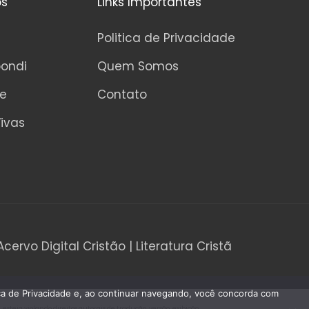
os
Links Importantes
d
e
5
Politica de Privacidade
pondi
Quem Somos
ne
Contato
ivas
Acervo Digital Cristão | Literatura Cristã
tica de Privacidade e, ao continuar navegando, você concorda com
teja violando direitos autorais de tradução, versão, exibição,