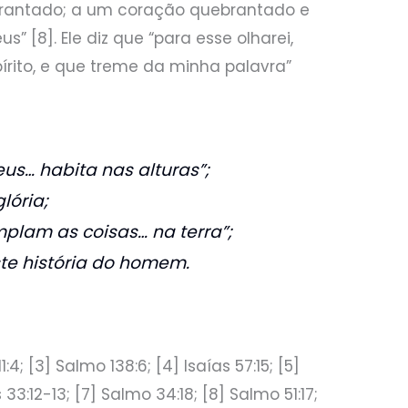
ebrantado; a um coração quebrantado e
s” [8]. Ele diz que “para esse olharei,
írito, e que treme da minha palavra”
us… habita nas alturas”;
lória;
plam as coisas… na terra”;
iste história do homem.
1:4; [3] Salmo 138:6; [4] Isaías 57:15; [5]
33:12-13; [7] Salmo 34:18; [8] Salmo 51:17;