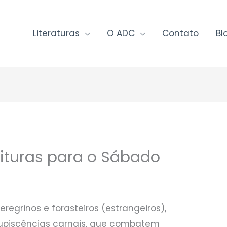
Literaturas
O ADC
Contato
Bl
rituras para o Sábado
egrinos e forasteiros (estrangeiros),
upiscências carnais, que combatem