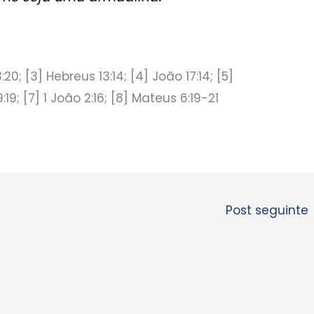
 3:20; [3] Hebreus 13:14; [4] João 17:14; [5]
19; [7] 1 João 2:16; [8] Mateus 6:19-21
Post seguinte