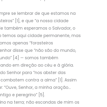
empre se lembrar de que estamos na
teiros” [1], e que “a nossa cidade
nde também esperamos o Salvador, o
“não temos aqui cidade permanente, mas
somos apenas “forasteiros
 Senhor disse que “não são do mundo,
mundo” [4] — somos também
ajando em direção ao céu e à glória.
do Senhor para “nos abster das
 combatem contra a alma” [1]. Assim
: “Ouve, Senhor, a minha oração…
tigo e peregrino” [5].
ino na terra; não escondas de mim os