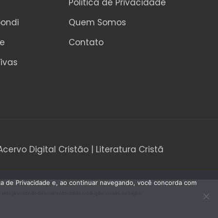
Politica de Privacidade
pondi
Quem Somos
ne
Contato
ivas
Acervo Digital Cristão | Literatura Cristã
tica de Privacidade e, ao continuar navegando, você concorda com
teja violando direitos autorais de tradução, versão, exibição,