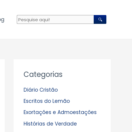
og
🔍
A
Categorias
r
q
Diário Cristão
u
Escritos do Lemão
i
Exortações e Admoestações
v
Histórias de Verdade
o