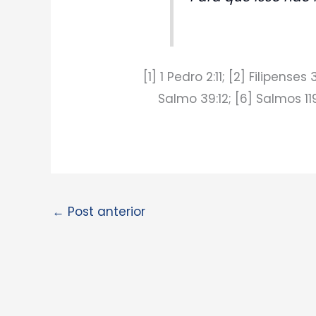
[1] 1 Pedro 2:11; [2] Filipenses
Salmo 39:12; [6] Salmos 119:
←
Post anterior