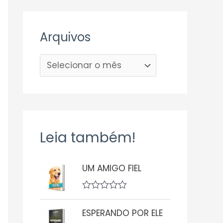
Arquivos
Leia também!
UM AMIGO FIEL
A
v
ESPERANDO POR ELE
a
l