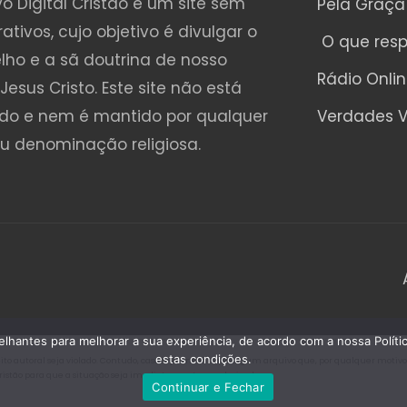
o Digital Cristão é um site sem
Pela Graça
rativos, cujo objetivo é divulgar o
O que res
lho e a sã doutrina de nosso
Rádio Onli
Jesus Cristo. Este site não está
ado e nem é mantido por qualquer
Verdades V
ou denominação religiosa.
emelhantes para melhorar a sua experiência, de acordo com a nossa Polí
estas condições.
o autoral seja violado. Contudo, caso seja encontrado algum arquivo que, por qualquer motivo, es
Cristão para que a situação seja imediatamente regularizada.
Continuar e Fechar