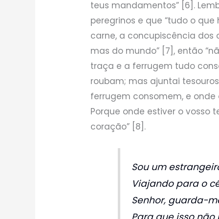
teus mandamentos” [6]. Lemb
peregrinos e que “tudo o que
carne, a concupiscência dos o
mas do mundo” [7], então “não
traça e a ferrugem tudo con
roubam; mas ajuntai tesouro
ferrugem consomem, e onde 
Porque onde estiver o vosso 
coração” [8].
Sou um estrangeiro
Viajando para o cé
Senhor, guarda-m
Para que isso não