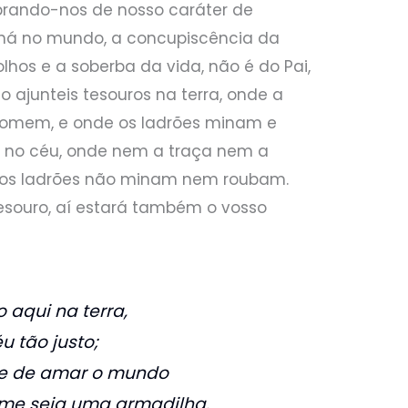
rando-nos de nosso caráter de
 há no mundo, a concupiscência da
lhos e a soberba da vida, não é do Pai,
 ajunteis tesouros na terra, onde a
somem, e onde os ladrões minam e
s no céu, onde nem a traça nem a
os ladrões não minam nem roubam.
tesouro, aí estará também o vosso
 aqui na terra,
u tão justo;
e de amar o mundo
 me seja uma armadilha.