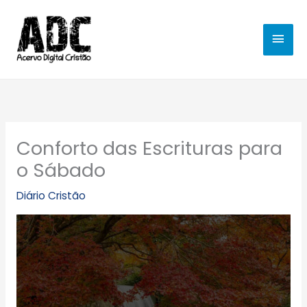
Ir
MEN
para
o
PRIN
conteúdo
Conforto das Escrituras para
o Sábado
Diário Cristão