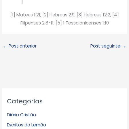
[1] Mateus 1:21; [2] Hebreus 2:9; [3] Hebreus 12:2; [4]
Filipenses 2:8-11; [5] 1 Tessalonicenses 1:10
←
Post anterior
Post seguinte
→
A
Categorias
r
q
Diário Cristão
u
Escritos do Lemão
i