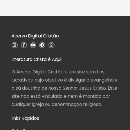
l
0
i
d
a
e
ç
5
ã
o
0
d
Acervo Digital Cristão
e
5
I
F
Y
T
W
n
a
o
e
h
s
c
u
l
a
t
e
t
e
t
a
b
u
g
s
Literatura Cristã é Aqui!
g
o
b
r
a
r
o
e
a
p
a
k
m
p
O Acervo Digital Cristão é um site sem fins
m
-
f
lucrativos, cujo objetivo é divulgar o evangelho e
a sã doutrina de nosso Senhor Jesus Cristo. Este
site não está vinculado e nem é mantido por
qualquer igreja ou denominação religiosa.
links Rápidos