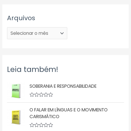
Arquivos
Leia também!
SOBERANIA E RESPONSABILIDADE
A
v
O FALAR EM LÍNGUAS E O MOVIMENTO
a
l
CARISMÁTICO
i
a
ç