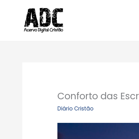
Ir
para
o
conteúdo
Conforto das Esc
Diário Cristão