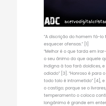
“A discrição do homem fá-lo t
esquecer ofensas.” [1]
“Melhor é o que tarda em irar
o seu ânimo do que aquele qu
indigna à toa fará doidices,
odiado” [3]. “Honroso é para
todo tolo é intrometido” [4],
o castigo; porque se o livrares
temperamento o coloca conti
longânimo é grande em enten