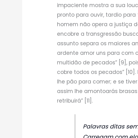
impaciente mostra a sua louc
pronto para ouvir, tardio para f
homem não opera a justiça de 
encobre a transgressão busca
assunto separa os maiores ami
ardente amor uns para com os
multidão de pecados” [9], poi
cobre todos os pecados” [10]. 
lhe pão para comer; e se tive
assim lhe amontoarás brasas 
retribuirá” [11].
Palavras ditas sem
Carregam com elas