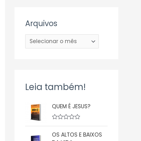
Arquivos
Leia também!
QUEM É JESUS?
A
v
OS ALTOS E BAIXOS
a
l