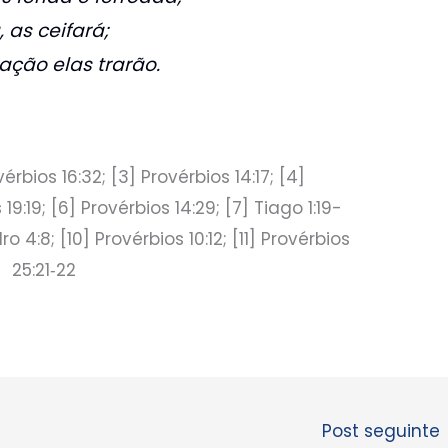
 as ceifará;
ação elas trarão.
ovérbios 16:32; [3] Provérbios 14:17; [4]
19:19; [6] Provérbios 14:29; [7] Tiago 1:19-
ro 4:8; [10] Provérbios 10:12; [11] Provérbios
25:21‑22
Post seguinte