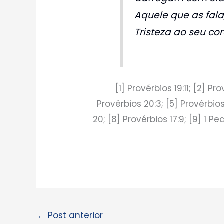
Aquele que as fala,
Tristeza ao seu cor
[1] Provérbios 19:11; [2] Pr
Provérbios 20:3; [5] Provérbios 
20; [8] Provérbios 17:9; [9] 1 Ped
←
Post anterior