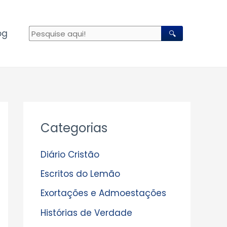
og
🔍
A
Categorias
r
q
Diário Cristão
u
Escritos do Lemão
i
Exortações e Admoestações
v
Histórias de Verdade
o