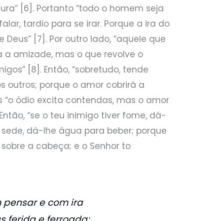
ura” [6]. Portanto “todo o homem seja
alar, tardio para se irar. Porque a ira do
Deus” [7]. Por outro lado, “aquele que
 a amizade, mas o que revolve o
gos” [8]. Então, “sobretudo, tende
 outros; porque o amor cobrirá a
s “o ódio excita contendas, mas o amor
Então, “se o teu inimigo tiver fome, dá-
r sede, dá-lhe água para beber; porque
sobre a cabeça; e o Senhor to
 pensar e com ira
 ferida e ferroada;