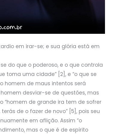
ardio em irar-se; e sua glória está em
-se do que o poderoso, e o que controla
e toma uma cidade” [2], e “o que se
 e o homem de maus intentos será
 o homem desviar-se de questões, mas
 e o “homem de grande ira tem de sofrer
, terás de o fazer de novo” [5], pois seu
nuamente em aflição. Assim “o
dimento, mas o que é de espírito