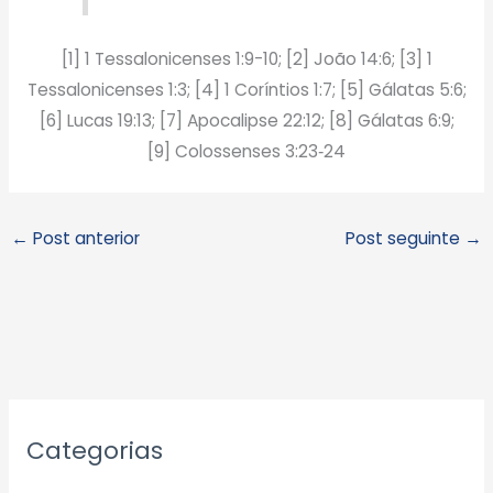
[1] 1 Tessalonicenses 1:9-10; [2] João 14:6; [3] 1
Tessalonicenses 1:3; [4] 1 Coríntios 1:7; [5] Gálatas 5:6;
[6] Lucas 19:13; [7] Apocalipse 22:12; [8] Gálatas 6:9;
[9] Colossenses 3:23‑24
←
Post anterior
Post seguinte
→
A
Categorias
r
q