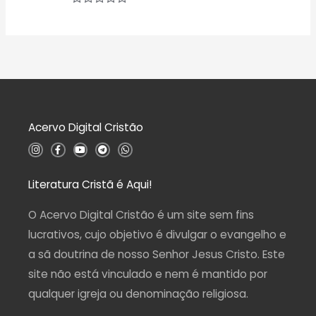
ç
5
A
ã
v
o
a
0
l
d
i
e
a
5
ç
ã
o
0
d
Acervo Digital Cristão
e
5
I
F
Y
T
W
n
a
o
e
h
s
c
u
l
a
t
e
t
e
t
a
b
u
g
s
Literatura Cristã é Aqui!
g
o
b
r
a
r
o
e
a
p
a
k
m
p
O Acervo Digital Cristão é um site sem fins
m
-
f
lucrativos, cujo objetivo é divulgar o evangelho e
a sã doutrina de nosso Senhor Jesus Cristo. Este
site não está vinculado e nem é mantido por
qualquer igreja ou denominação religiosa.