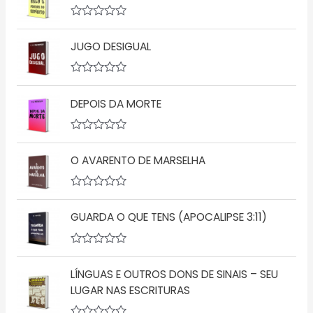
l
i
a
A
ç
v
ã
JUGO DESIGUAL
a
o
l
0
i
d
a
A
e
ç
v
5
ã
DEPOIS DA MORTE
a
o
l
0
i
d
a
A
e
ç
v
5
ã
O AVARENTO DE MARSELHA
a
o
l
0
i
d
a
A
e
ç
v
5
ã
GUARDA O QUE TENS (APOCALIPSE 3:11)
a
o
l
0
i
d
a
A
e
ç
v
5
ã
LÍNGUAS E OUTROS DONS DE SINAIS – SEU
a
o
l
LUGAR NAS ESCRITURAS
0
i
d
a
e