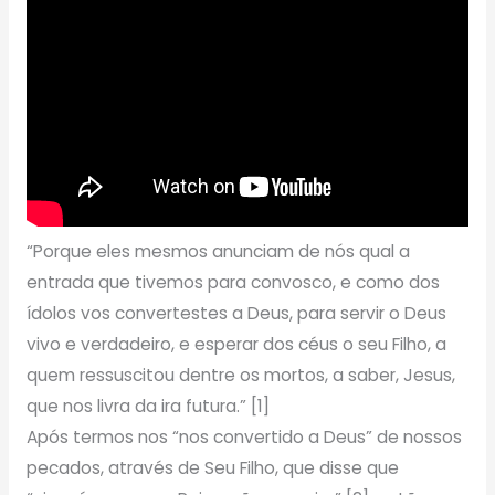
“Porque eles mesmos anunciam de nós qual a
entrada que tivemos para convosco, e como dos
ídolos vos convertestes a Deus, para servir o Deus
vivo e verdadeiro, e esperar dos céus o seu Filho, a
quem ressuscitou dentre os mortos, a saber, Jesus,
que nos livra da ira futura.” [1]
Após termos nos “nos convertido a Deus” de nossos
pecados, através de Seu Filho, que disse que