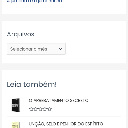
A jumenta e o jumentinho
Arquivos
Leia também!
O ARREBATAMENTO SECRETO
A
v
UNÇÃO, SELO E PENHOR DO ESPÍRITO
a