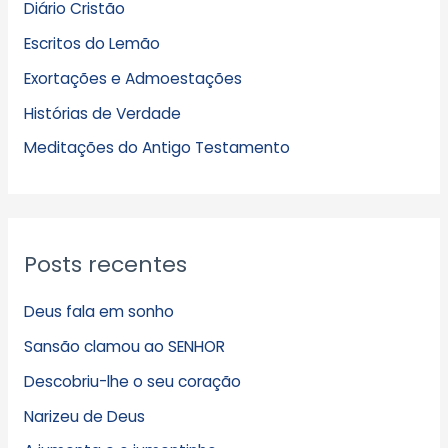
Diário Cristão
u
Escritos do Lemão
i
Exortações e Admoestações
v
Histórias de Verdade
o
s
Meditações do Antigo Testamento
Posts recentes
Deus fala em sonho
Sansão clamou ao SENHOR
Descobriu-lhe o seu coração
Narizeu de Deus