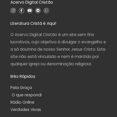
Acervo Digital Cristão
e
5
I
F
Y
T
W
n
a
o
e
h
s
c
u
l
a
t
e
t
e
t
a
b
u
g
s
Literatura Cristã é Aqui!
g
o
b
r
a
r
o
e
a
p
a
k
m
p
O Acervo Digital Cristão é um site sem fins
m
-
f
lucrativos, cujo objetivo é divulgar o evangelho e
a sã doutrina de nosso Senhor Jesus Cristo. Este
site não está vinculado e nem é mantido por
qualquer igreja ou denominação religiosa.
links Rápidos
Pela Graça
O que respondi
Rádio Online
Verdades Vivas