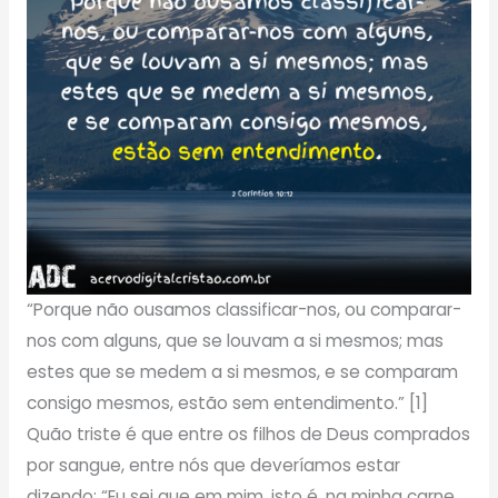
“Porque não ousamos classificar-nos, ou comparar-
nos com alguns, que se louvam a si mesmos; mas
estes que se medem a si mesmos, e se comparam
consigo mesmos, estão sem entendimento.” [1]
Quão triste é que entre os filhos de Deus comprados
por sangue, entre nós que deveríamos estar
dizendo: “Eu sei que em mim, isto é, na minha carne,