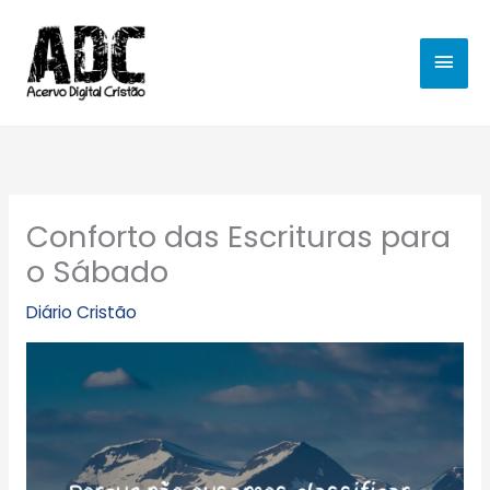
Ir
MEN
para
o
PRIN
conteúdo
Conforto das Escrituras para
o Sábado
Diário Cristão