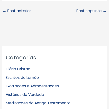
←
Post anterior
Post seguinte
→
A
Categorias
r
q
Diário Cristão
u
Escritos do Lemão
i
Exortações e Admoestações
v
Histórias de Verdade
o
s
Meditações do Antigo Testamento