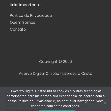
Links Importantes
Politica de Privacidade
Quem Somos
Contato
Copyright © 2026
Acervo Digital Cristão | Literatura Cristã
O Acervo Digital Cristão utiliza cookies e outras tecnologias
O Acervo Digital Cristão tem envidado esforços para que nenhum direito autoral seja
semelhantes para melhorar a sua experiência, de acordo com a
violado. Contudo, caso seja encontrado algum arquivo que, por qualquer motivo, esteja
nossa Política de Privacidade e, ao continuar navegando, você
violando direitos autorais de tradução, versão, exibição, reprodução ou quaisquer
concorda com estas condições.
outros, informe a equipe do Acervo Digital Cristão para que a situação seja
imediatamente regularizada.