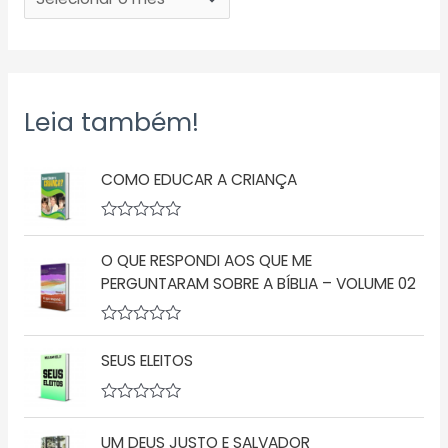
Leia também!
COMO EDUCAR A CRIANÇA
A
v
O QUE RESPONDI AOS QUE ME
a
l
PERGUNTARAM SOBRE A BÍBLIA – VOLUME 02
i
a
ç
A
ã
v
o
SEUS ELEITOS
a
0
l
d
i
e
a
5
A
ç
v
UM DEUS JUSTO E SALVADOR
ã
a