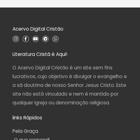
Acervo Digital Cristão
I
F
Y
T
W
n
a
o
e
h
s
c
u
l
a
t
e
t
e
t
a
b
u
g
s
Literatura Cristã é Aqui!
g
o
b
r
a
r
o
e
a
p
a
k
m
p
O Acervo Digital Cristão é um site sem fins
m
-
f
lucrativos, cujo objetivo é divulgar o evangelho e
a sã doutrina de nosso Senhor Jesus Cristo. Este
site não está vinculado e nem é mantido por
qualquer igreja ou denominação religiosa.
links Rápidos
Pela Graça
O que respondi