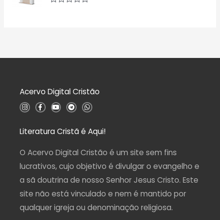
d
a
A
e
ç
v
5
ã
a
o
l
0
i
d
a
e
ç
5
ã
o
0
d
Acervo Digital Cristão
e
5
I
F
Y
T
W
n
a
o
e
h
s
c
u
l
a
t
e
t
e
t
a
b
u
g
s
Literatura Cristã é Aqui!
g
o
b
r
a
r
o
e
a
p
a
k
m
p
O Acervo Digital Cristão é um site sem fins
m
-
f
lucrativos, cujo objetivo é divulgar o evangelho e
a sã doutrina de nosso Senhor Jesus Cristo. Este
site não está vinculado e nem é mantido por
qualquer igreja ou denominação religiosa.