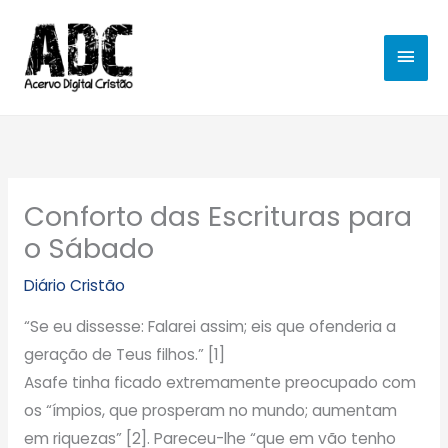
Ir
MEN
para
o
PRIN
conteúdo
Conforto das Escrituras para
o Sábado
Diário Cristão
“Se eu dissesse: Falarei assim; eis que ofenderia a
geração de Teus filhos.” [1]
Asafe tinha ficado extremamente preocupado com
os “ímpios, que prosperam no mundo; aumentam
em riquezas” [2]. Pareceu-lhe “que em vão tenho