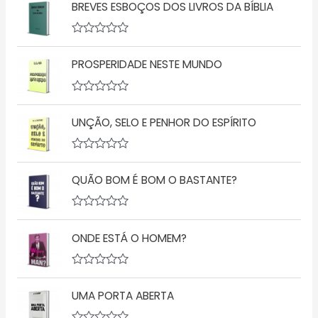
BREVES ESBOÇOS DOS LIVROS DA BÍBLIA
a
l
i
a
A
ç
v
ã
PROSPERIDADE NESTE MUNDO
a
o
l
0
i
d
a
A
e
ç
v
5
ã
UNÇÃO, SELO E PENHOR DO ESPÍRITO
a
o
l
0
i
d
a
A
e
ç
v
5
ã
QUÃO BOM É BOM O BASTANTE?
a
o
l
0
i
d
a
A
e
ç
v
5
ã
ONDE ESTÁ O HOMEM?
a
o
l
0
i
d
a
A
e
ç
v
5
ã
UMA PORTA ABERTA
a
o
l
0
i