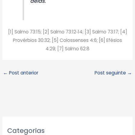
delas.
[1] Salmo 73:15; [2] Salmo 73:12‑14; [3] Salmo 73:17; [4]
Provérbios 30:32; [5] Colossenses 4:6; [6] Efésios
4:29; [7] Salmo 62:8
←
Post anterior
Post seguinte
→
A
Categorias
r