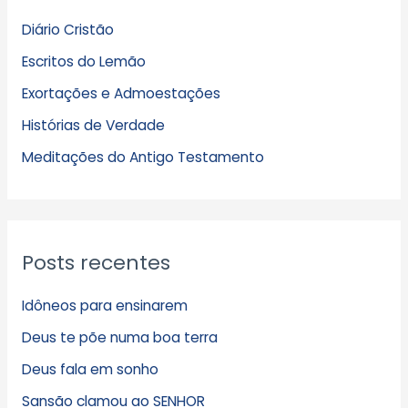
q
Diário Cristão
u
Escritos do Lemão
i
Exortações e Admoestações
v
Histórias de Verdade
o
s
Meditações do Antigo Testamento
Posts recentes
Idôneos para ensinarem
Deus te põe numa boa terra
Deus fala em sonho
Sansão clamou ao SENHOR