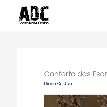
Ir
para
o
conteúdo
Conforto das Esc
Diário Cristão