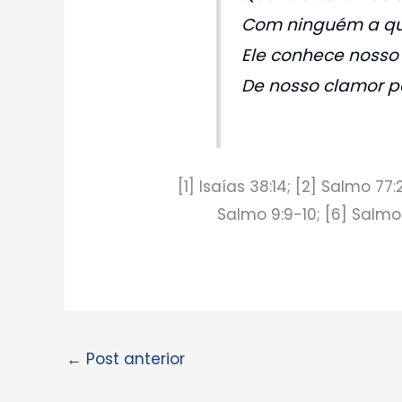
Com ninguém a qu
Ele conhece nosso 
De nosso clamor p
[1] Isaías 38:14; [2] Salmo 77:
Salmo 9:9-10; [6] Salmos
←
Post anterior