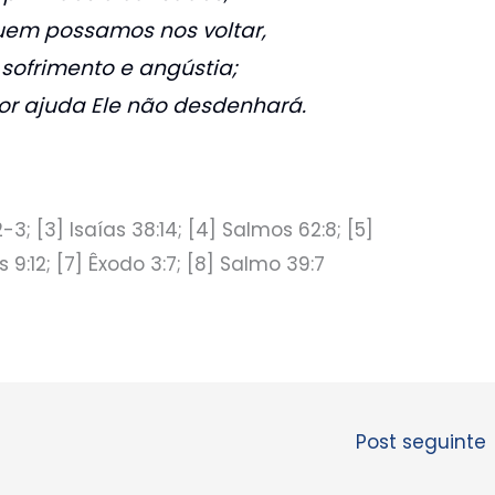
em possamos nos voltar,
sofrimento e angústia;
or ajuda Ele não desdenhará.
2-3; [3] Isaías 38:14; [4] Salmos 62:8; [5]
 9:12; [7] Êxodo 3:7; [8] Salmo 39:7
Post seguinte