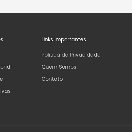
0
d
e
5
os
Links Importantes
Politica de Privacidade
pondi
Quem Somos
ne
Contato
ivas