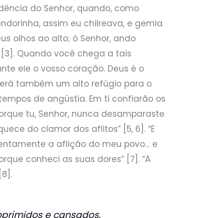
dência do Senhor, quando, como
andorinha, assim eu chilreava, e gemia
 olhos ao alto; ó Senhor, ando
” [3]. Quando você chega a tais
nte ele o vosso coração. Deus é o
 será também um alto refúgio para o
tempos de angústia. Em ti confiarão os
rque tu, Senhor, nunca desamparaste
ece do clamor dos aflitos” [5, 6]. “E
atentamente a aflição do meu povo… e
rque conheci as suas dores” [7]. “A
8].
primidos e cansados,