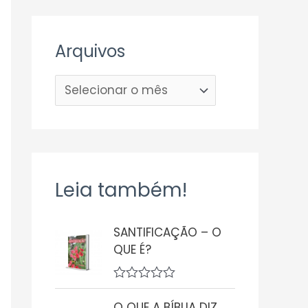
Arquivos
Leia também!
SANTIFICAÇÃO – O
QUE É?
A
v
O QUE A BÍBLIA DIZ