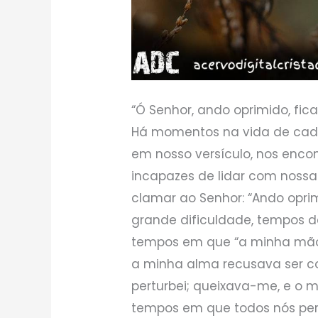
“Ó Senhor, ando oprimido, fica 
Há momentos na vida de cad
em nosso versículo, nos enco
incapazes de lidar com noss
clamar ao Senhor: “Ando oprim
grande dificuldade, tempos d
tempos em que “a minha mão 
a minha alma recusava ser c
perturbei; queixava-me, e o m
tempos em que todos nós pe