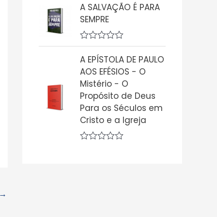
ç
A SALVAÇÃO É PARA
a
ã
l
o
SEMPRE
i
0
a
d
ç
e
A
ã
5
v
o
A EPÍSTOLA DE PAULO
a
0
AOS EFÉSIOS - O
l
d
i
Mistério - O
e
a
5
Propósito de Deus
ç
ã
Para os Séculos em
o
Cristo e a Igreja
0
d
e
5
A
v
a
l
i
a
→
ç
ã
o