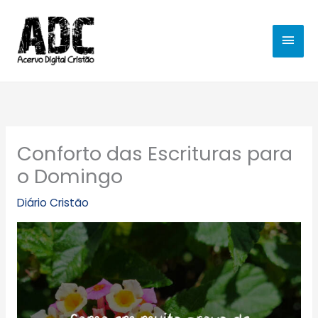
Ir
MEN
para
o
PRIN
conteúdo
Conforto das Escrituras para
o Domingo
Diário Cristão