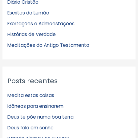
Diário Cristão
u
Escritos do Lemão
i
Exortações e Admoestações
v
Histórias de Verdade
o
s
Meditações do Antigo Testamento
Posts recentes
Medita estas coisas
Idôneos para ensinarem
Deus te põe numa boa terra
Deus fala em sonho