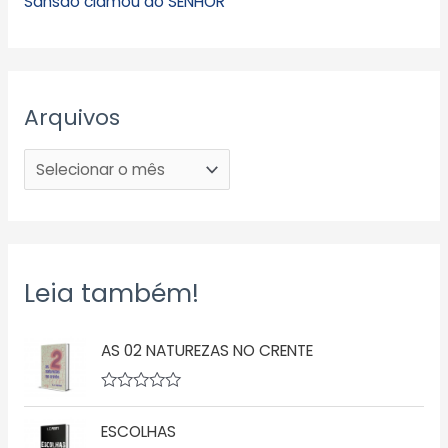
Sansão clamou ao SENHOR
Arquivos
Leia também!
AS 02 NATUREZAS NO CRENTE
A
v
ESCOLHAS
a
l