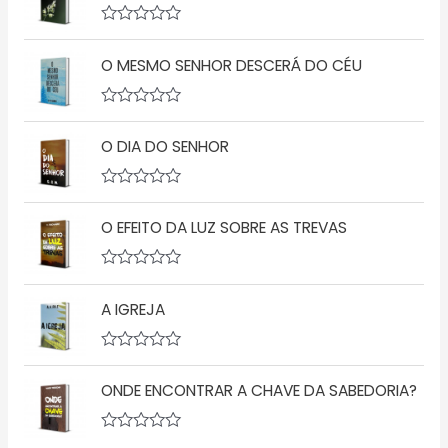
i
a
A
ç
v
ã
O MESMO SENHOR DESCERÁ DO CÉU
a
o
l
0
i
d
a
A
e
ç
v
5
ã
O DIA DO SENHOR
a
o
l
0
i
d
a
A
e
ç
v
5
ã
O EFEITO DA LUZ SOBRE AS TREVAS
a
o
l
0
i
d
a
A
e
ç
v
5
ã
A IGREJA
a
o
l
0
i
d
a
A
e
ç
v
5
ã
ONDE ENCONTRAR A CHAVE DA SABEDORIA?
a
o
l
0
i
d
a
A
e