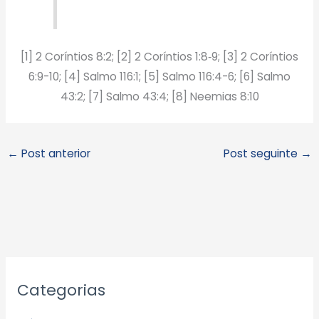
[1] 2 Coríntios 8:2; [2] 2 Coríntios 1:8‑9; [3] 2 Coríntios
6:9-10; [4] Salmo 116:1; [5] Salmo 116:4-6; [6] Salmo
43:2; [7] Salmo 43:4; [8] Neemias 8:10
←
Post anterior
Post seguinte
→
A
Categorias
r
q