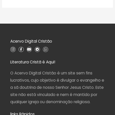
ç
v
5
ã
a
o
l
0
i
d
a
e
ç
5
ã
o
0
d
Acervo Digital Cristão
e
5
I
F
Y
T
W
n
a
o
e
h
s
c
u
l
a
t
e
t
e
t
a
b
u
g
s
Literatura Cristã é Aqui!
g
o
b
r
a
r
o
e
a
p
a
k
m
p
O Acervo Digital Cristão é um site sem fins
m
-
f
lucrativos, cujo objetivo é divulgar o evangelho e
a sã doutrina de nosso Senhor Jesus Cristo. Este
site não está vinculado e nem é mantido por
qualquer igreja ou denominação religiosa.
links Rápidos