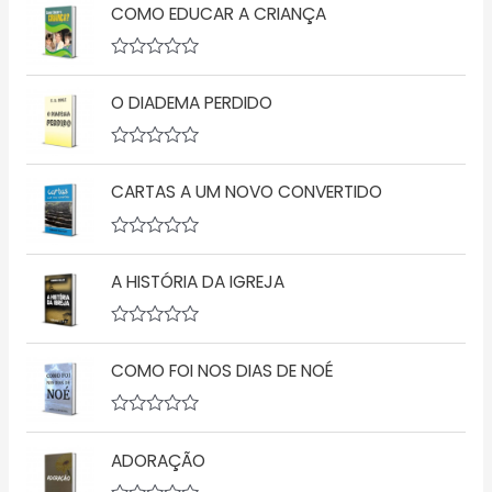
COMO EDUCAR A CRIANÇA
A
v
O DIADEMA PERDIDO
a
l
i
a
A
ç
v
ã
CARTAS A UM NOVO CONVERTIDO
a
o
l
0
i
d
a
A
e
ç
v
5
ã
A HISTÓRIA DA IGREJA
a
o
l
0
i
d
a
A
e
ç
v
5
ã
COMO FOI NOS DIAS DE NOÉ
a
o
l
0
i
d
a
A
e
ç
v
5
ã
ADORAÇÃO
a
o
l
0