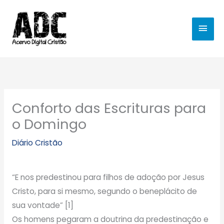
Ir
MEN
para
o
PRIN
conteúdo
Conforto das Escrituras para
o Domingo
Diário Cristão
“E nos predestinou para filhos de adoção por Jesus
Cristo, para si mesmo, segundo o beneplácito de
sua vontade” [1]
Os homens pegaram a doutrina da predestinação e