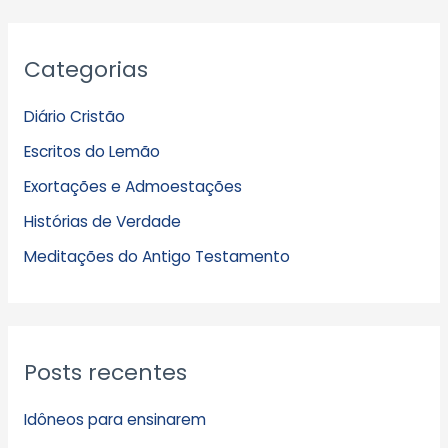
A
Categorias
r
q
Diário Cristão
u
Escritos do Lemão
i
Exortações e Admoestações
v
Histórias de Verdade
o
s
Meditações do Antigo Testamento
Posts recentes
Idôneos para ensinarem