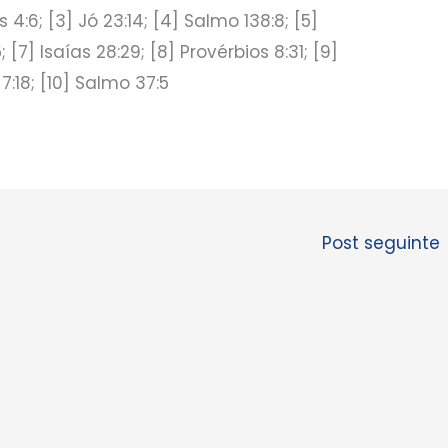
s 4:6; [3] Jó 23:14; [4] Salmo 138:8; [5]
 [7] Isaías 28:29; [8] Provérbios 8:31; [9]
7:18; [10] Salmo 37:5
Post seguinte