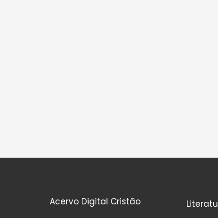
Acervo Digital Cristão
Literat
I
F
Y
T
W