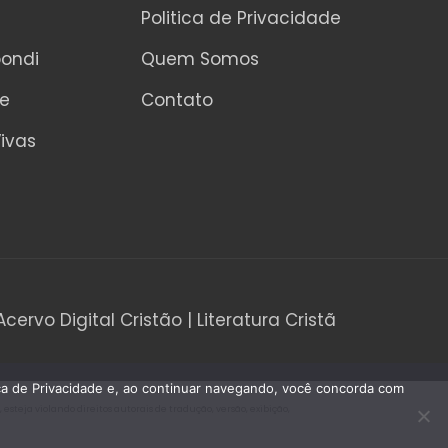
5
Politica de Privacidade
pondi
Quem Somos
ne
Contato
ivas
Acervo Digital Cristão | Literatura Cristã
tica de Privacidade e, ao continuar navegando, você concorda com
teja violando direitos autorais de tradução, versão, exibição,