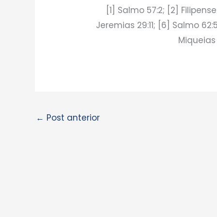
[1] Salmo 57:2; [2] Filipense
Jeremias 29:11; [6] Salmo 62:5;
Miqueias 
←
Post anterior