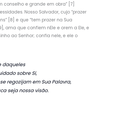
em conselho e grande em obra” [7]
ssidades. Nosso Salvador, cujo “prazer
ns” [8] e que “tem prazer na Sua
9], ama que confiem nEle e orem a Ele, e
minho ao Senhor; confia nele, e ele o
e daqueles
idado sobre Si,
e regozijam em Sua Palavra,
aca seja nossa visão.