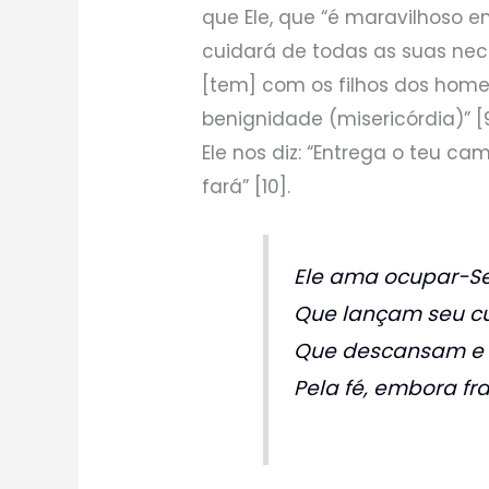
que Ele, que “é maravilhoso 
cuidará de todas as suas nece
[tem] com os filhos dos home
benignidade (misericórdia)” [
Ele nos diz: “Entrega o teu ca
fará” [10].
Ele ama ocupar-S
Que lançam seu cu
Que descansam e s
Pela fé, embora fr