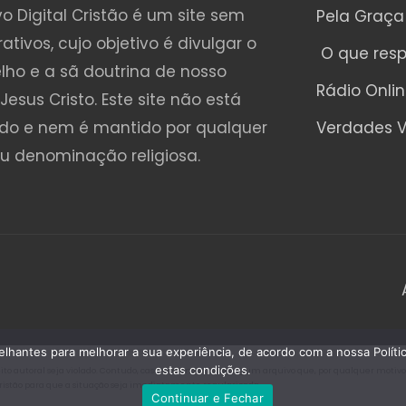
o Digital Cristão é um site sem
Pela Graça
rativos, cujo objetivo é divulgar o
O que res
lho e a sã doutrina de nosso
Rádio Onli
Jesus Cristo. Este site não está
ado e nem é mantido por qualquer
Verdades V
ou denominação religiosa.
emelhantes para melhorar a sua experiência, de acordo com a nossa Polí
estas condições.
o autoral seja violado. Contudo, caso seja encontrado algum arquivo que, por qualquer motivo, es
Cristão para que a situação seja imediatamente regularizada.
Continuar e Fechar