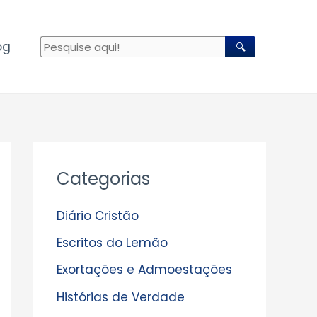
og
🔍
A
Categorias
r
q
Diário Cristão
u
Escritos do Lemão
i
Exortações e Admoestações
v
Histórias de Verdade
o