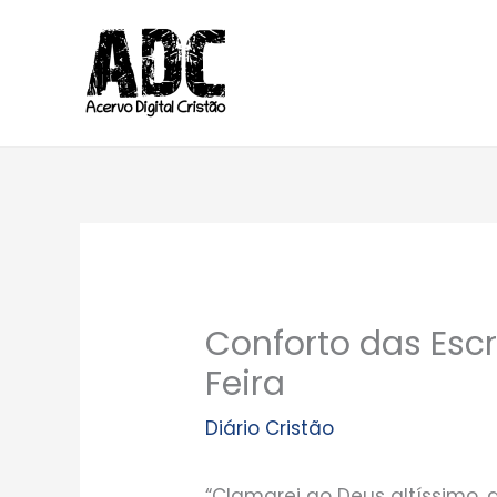
Ir
para
o
conteúdo
Conforto das Escr
Feira
Diário Cristão
“Clamarei ao Deus altíssimo, 