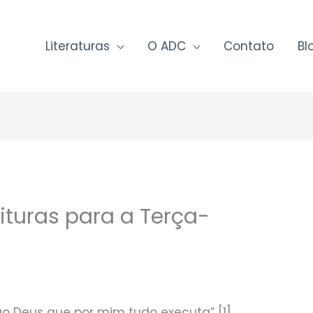
Literaturas
O ADC
Contato
Bl
ituras para a Terça-
ao Deus que por mim tudo executa” [1]