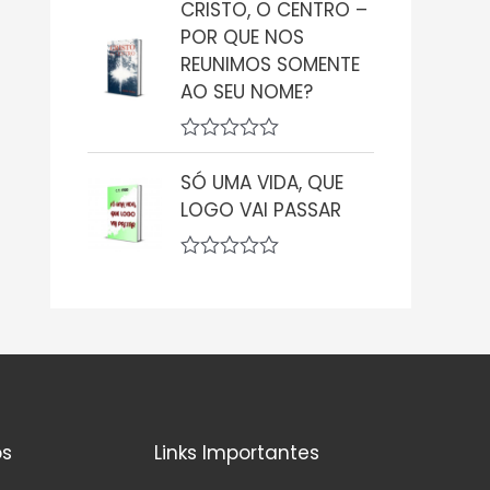
CRISTO, O CENTRO –
o
a
0
POR QUE NOS
l
d
i
REUNIMOS SOMENTE
e
a
5
AO SEU NOME?
ç
ã
o
0
A
d
v
SÓ UMA VIDA, QUE
e
a
5
LOGO VAI PASSAR
l
i
a
ç
A
ã
v
o
a
0
l
d
i
e
a
5
ç
ã
o
0
os
Links Importantes
d
e