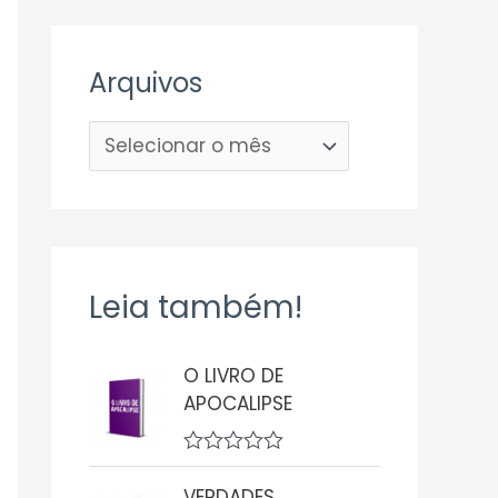
Arquivos
Leia também!
O LIVRO DE
APOCALIPSE
A
v
VERDADES