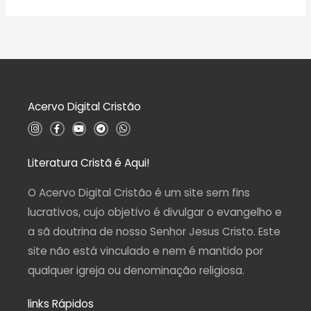
v
o
a
0
l
d
i
e
a
5
ç
ã
o
0
d
Acervo Digital Cristão
e
5
I
F
Y
T
W
n
a
o
e
h
s
c
u
l
a
t
e
t
e
t
a
b
u
g
s
Literatura Cristã é Aqui!
g
o
b
r
a
r
o
e
a
p
a
k
m
p
O Acervo Digital Cristão é um site sem fins
m
-
f
lucrativos, cujo objetivo é divulgar o evangelho e
a sã doutrina de nosso Senhor Jesus Cristo. Este
site não está vinculado e nem é mantido por
qualquer igreja ou denominação religiosa.
links Rápidos