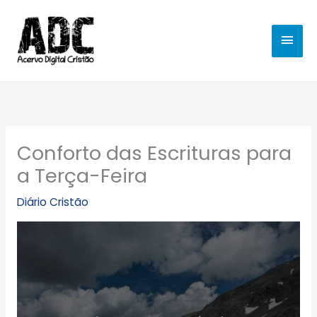
Ir
MEN
para
o
PRIN
conteúdo
Conforto das Escrituras para
a Terça-Feira
Diário Cristão