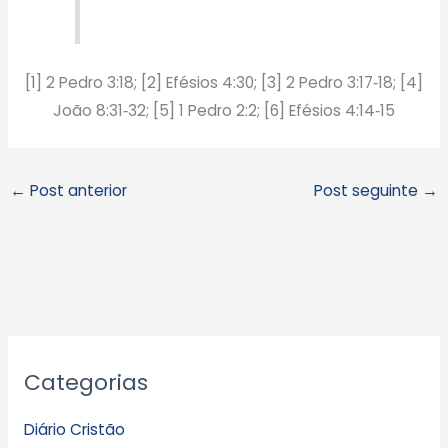
[1] 2 Pedro 3:18; [2] Efésios 4:30; [3] 2 Pedro 3:17‑18; [4]
João 8:31‑32; [5] 1 Pedro 2:2; [6] Efésios 4:14‑15
←
Post anterior
Post seguinte
→
A
Categorias
r
q
Diário Cristão
u