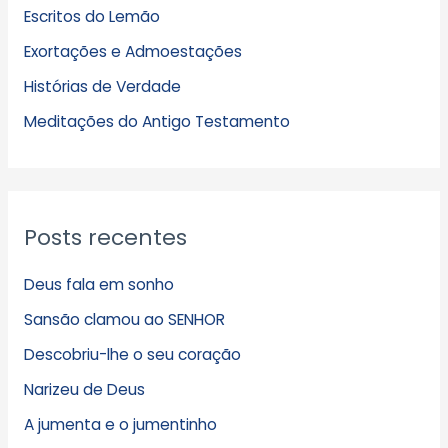
Escritos do Lemão
i
Exortações e Admoestações
v
Histórias de Verdade
o
s
Meditações do Antigo Testamento
Posts recentes
Deus fala em sonho
Sansão clamou ao SENHOR
Descobriu-lhe o seu coração
Narizeu de Deus
A jumenta e o jumentinho