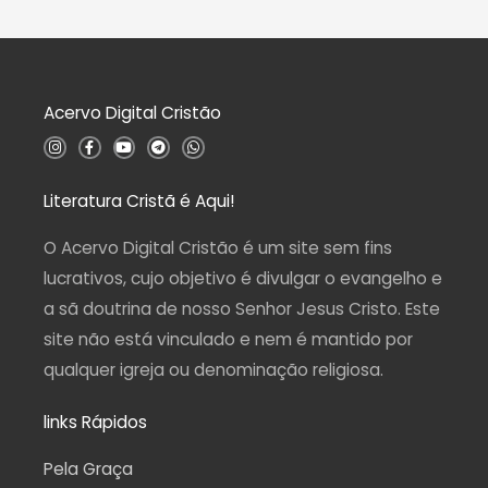
d
a
e
ç
5
ã
o
0
d
Acervo Digital Cristão
e
5
I
F
Y
T
W
n
a
o
e
h
s
c
u
l
a
t
e
t
e
t
a
b
u
g
s
Literatura Cristã é Aqui!
g
o
b
r
a
r
o
e
a
p
a
k
m
p
O Acervo Digital Cristão é um site sem fins
m
-
f
lucrativos, cujo objetivo é divulgar o evangelho e
a sã doutrina de nosso Senhor Jesus Cristo. Este
site não está vinculado e nem é mantido por
qualquer igreja ou denominação religiosa.
links Rápidos
Pela Graça