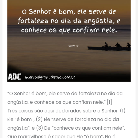
“O Senhor é bom, ele serve de fortaleza no dia da
angústia, e conhece os que confiam nele.” [1]
Três coisas são aqui declaradas sobre o Senhor: (1)
Ele “é bom”, (2) Ele “serve de fortaleza no dia da
angústia”, e (3) Ele “conhece os que confiam nele”.
Que maravilhoso é saber que Ele “é bom”, Ele é