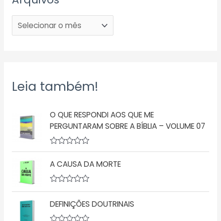
Leia também!
O QUE RESPONDI AOS QUE ME
PERGUNTARAM SOBRE A BÍBLIA – VOLUME 07
A
v
A CAUSA DA MORTE
a
l
i
a
A
ç
v
DEFINIÇÕES DOUTRINAIS
ã
a
o
l
0
i