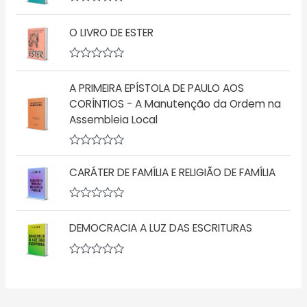
d
a
A
e
ç
v
5
ã
O LIVRO DE ESTER
a
o
l
0
i
d
a
A
e
ç
v
5
ã
A PRIMEIRA EPÍSTOLA DE PAULO AOS
a
o
l
CORÍNTIOS - A Manutenção da Ordem na
0
i
d
Assembleia Local
a
e
ç
5
ã
o
A
0
v
d
CARÁTER DE FAMÍLIA E RELIGIÃO DE FAMÍLIA
a
e
l
5
i
a
A
ç
v
DEMOCRACIA A LUZ DAS ESCRITURAS
ã
a
o
l
0
i
d
a
A
e
ç
v
5
ã
a
o
l
0
i