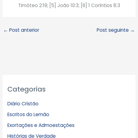
Timóteo 2:19; [5] João 10:3; [6] 1 Coríntios 8:3
←
Post anterior
Post seguinte
→
A
Categorias
r
q
Diário Cristão
u
Escritos do Lemão
i
Exortações e Admoestações
v
Histórias de Verdade
o