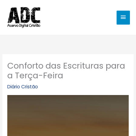
Ir
MEN
para
o
PRIN
conteúdo
Conforto das Escrituras para
a Terça-Feira
Diário Cristão