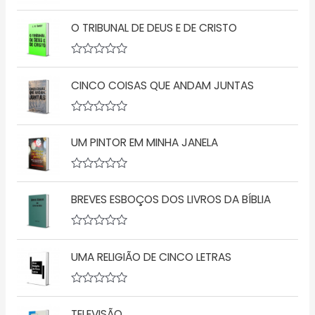
A
v
O TRIBUNAL DE DEUS E DE CRISTO
a
l
i
a
A
ç
v
ã
CINCO COISAS QUE ANDAM JUNTAS
a
o
l
0
i
d
a
A
e
ç
v
5
ã
UM PINTOR EM MINHA JANELA
a
o
l
0
i
d
a
A
e
ç
v
5
ã
BREVES ESBOÇOS DOS LIVROS DA BÍBLIA
a
o
l
0
i
d
a
A
e
ç
v
5
ã
UMA RELIGIÃO DE CINCO LETRAS
a
o
l
0
i
d
a
A
e
ç
v
5
ã
TELEVISÃO
a