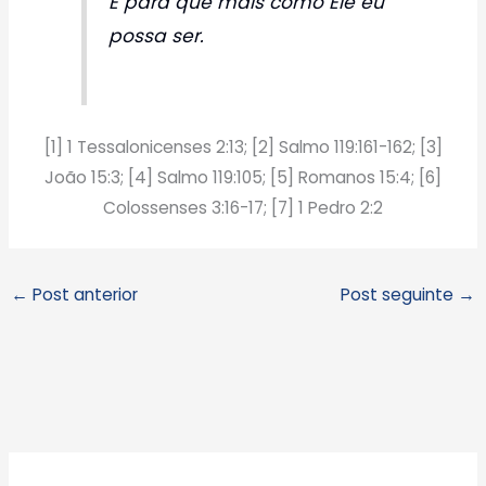
E para que mais como Ele eu
possa ser.
[1] 1 Tessalonicenses 2:13; [2] Salmo 119:161-162; [3]
João 15:3; [4] Salmo 119:105; [5] Romanos 15:4; [6]
Colossenses 3:16-17; [7] 1 Pedro 2:2
←
Post anterior
Post seguinte
→
A