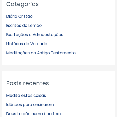
Categorias
r
q
Diário Cristão
u
Escritos do Lemão
i
Exortações e Admoestações
v
Histórias de Verdade
o
s
Meditações do Antigo Testamento
Posts recentes
Medita estas coisas
Idôneos para ensinarem
Deus te põe numa boa terra