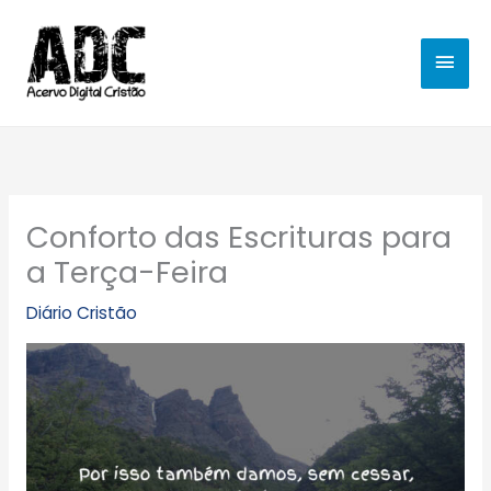
Ir
MEN
para
o
PRIN
conteúdo
Conforto das Escrituras para
a Terça-Feira
Diário Cristão