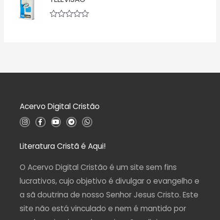
o
l
0
i
d
a
A
e
ç
v
5
ã
a
o
l
0
i
d
a
e
ç
5
ã
o
0
d
Acervo Digital Cristão
e
5
I
F
Y
T
W
n
a
o
e
h
s
c
u
l
a
t
e
t
e
t
a
b
u
g
s
Literatura Cristã é Aqui!
g
o
b
r
a
r
o
e
a
p
a
k
m
p
O Acervo Digital Cristão é um site sem fins
m
-
f
lucrativos, cujo objetivo é divulgar o evangelho e
a sã doutrina de nosso Senhor Jesus Cristo. Este
site não está vinculado e nem é mantido por