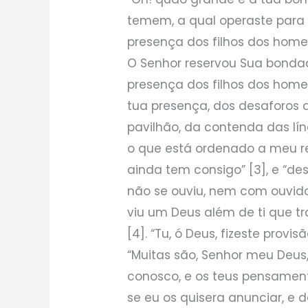
temem, a qual operaste para
presença dos filhos dos homen
O Senhor reservou Sua bondad
presença dos filhos dos homen
tua presença, dos desaforos
pavilhão, da contenda das lín
o que está ordenado a meu re
ainda tem consigo” [3], e “d
não se ouviu, nem com ouvid
viu um Deus além de ti que t
[4]. “Tu, ó Deus, fizeste provi
“Muitas são, Senhor meu Deus
conosco, e os teus pensament
se eu os quisera anunciar, e 