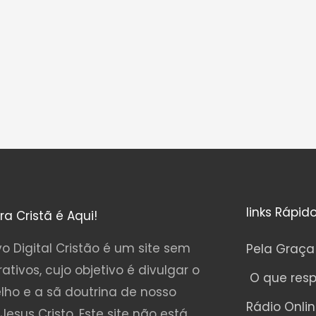
links Rápid
ura Cristã é Aqui!
o Digital Cristão é um site sem
Pela Graça
rativos, cujo objetivo é divulgar o
O que res
lho e a sã doutrina de nosso
Rádio Onli
Jesus Cristo. Este site não está