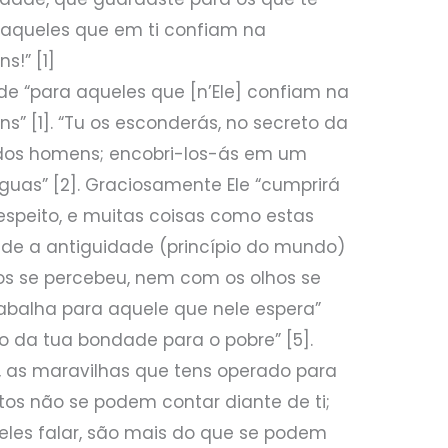
 aqueles que em ti confiam na
s!” [1]
e “para aqueles que [n’Ele] confiam na
s” [1]. “Tu os esconderás, no secreto da
 dos homens; encobri-los-ás em um
guas” [2]. Graciosamente Ele “cumprirá
speito, e muitas coisas como estas
esde a antiguidade (princípio do mundo)
os se percebeu, nem com os olhos se
rabalha para aquele que nele espera”
são da tua bondade para o pobre” [5].
, as maravilhas que tens operado para
os não se podem contar diante de ti;
deles falar, são mais do que se podem