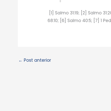
[1] Salmo 31:19; [2] Salmo 31:2
68:10; [6] Salmo 40:5; [7] 1 Ped
←
Post anterior