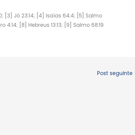
0; [3] Jó 23:14; [4] Isaías 64:4; [5] Salmo
ro 4:14; [8] Hebreus 13:13; [9] Salmo 68:19
Post seguinte