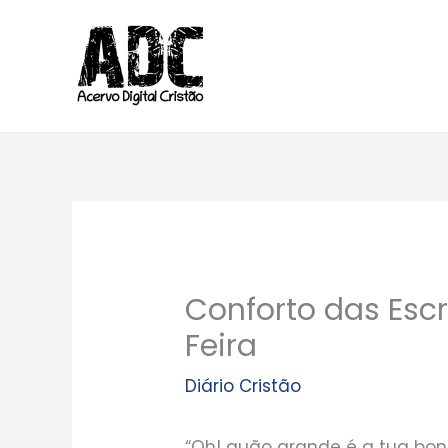
Ir
para
o
conteúdo
Conforto das Escr
Feira
Diário Cristão
“Oh! quão grande é a tua bon