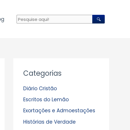
og
🔍
A
Categorias
r
q
Diário Cristão
u
Escritos do Lemão
i
Exortações e Admoestações
v
Histórias de Verdade
o