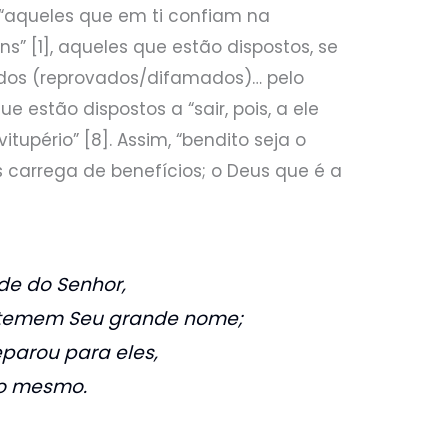
a “aqueles que em ti confiam na
s” [1], aqueles que estão dispostos, se
ados (reprovados/difamados)… pelo
e estão dispostos a “sair, pois, a ele
vitupério” [8]. Assim, “bendito seja o
 carrega de benefícios; o Deus que é a
e do Senhor,
 temem Seu grande nome;
eparou para eles,
 o mesmo.