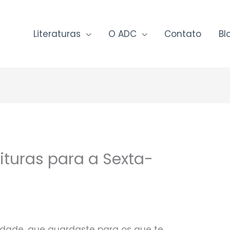
Literaturas
O ADC
Contato
Bl
ituras para a Sexta-
dade, que guardaste para os que te