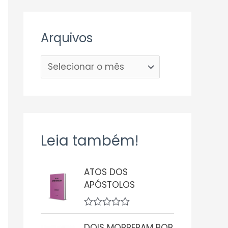
Arquivos
Leia também!
ATOS DOS
APÓSTOLOS
A
v
DOIS MORRERAM POR