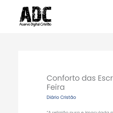
Ir
para
o
conteúdo
Conforto das Escr
Feira
Diário Cristão
“A religião pura e imaculada p