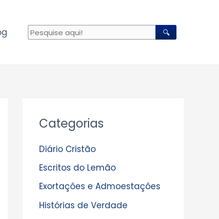
og
🔍
A
Categorias
r
q
Diário Cristão
u
Escritos do Lemão
i
Exortações e Admoestações
v
Histórias de Verdade
o