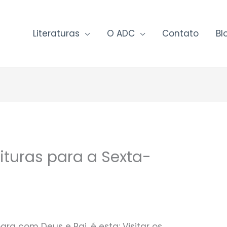
Literaturas
O ADC
Contato
Bl
ituras para a Sexta-
ara com Deus e Pai, é esta: Visitar os