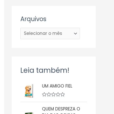
Arquivos
Leia também!
UM AMIGO FIEL
A
v
QUEM DESPREZA O
a
l