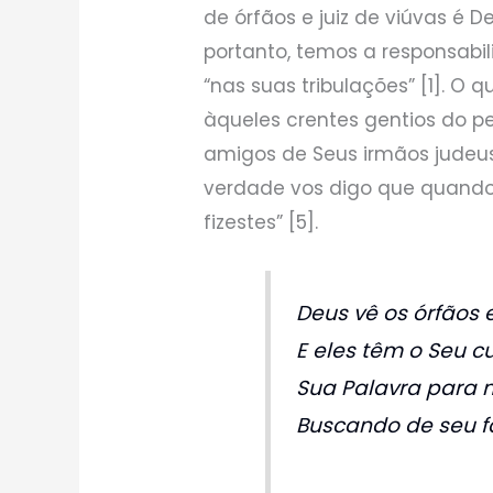
de órfãos e juiz de viúvas é De
portanto, temos a responsabil
“nas suas tribulações” [1]. O 
àqueles crentes gentios do pe
amigos de Seus irmãos judeus
verdade vos digo que quando
fizestes” [5].
Deus vê os órfãos e
E eles têm o Seu c
Sua Palavra para 
Buscando de seu f