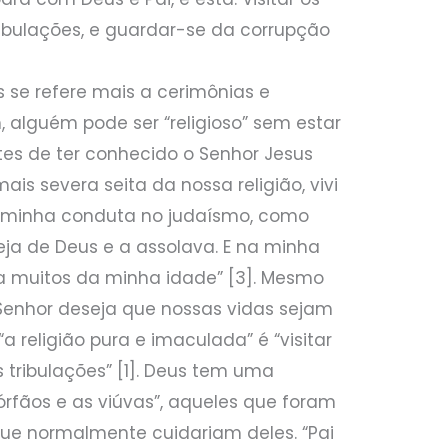
ribulações, e guardar-se da corrupção
s se refere mais a cerimônias e
, alguém pode ser “religioso” sem estar
ntes de ter conhecido o Senhor Jesus
is severa seita da nossa religião, vivi
 a minha conduta no judaísmo, como
eja de Deus e a assolava. E na minha
 muitos da minha idade” [3]. Mesmo
 Senhor deseja que nossas vidas sejam
“a religião pura e imaculada” é “visitar
s tribulações” [1]. Deus tem uma
órfãos e as viúvas”, aqueles que foram
que normalmente cuidariam deles. “Pai