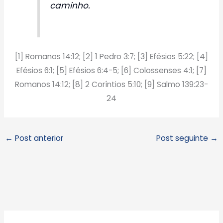
caminho.
[1] Romanos 14:12; [2] 1 Pedro 3:7; [3] Efésios 5:22; [4]
Efésios 6:1; [5] Efésios 6:4-5; [6] Colossenses 4:1; [7]
Romanos 14:12; [8] 2 Coríntios 5:10; [9] Salmo 139:23-
24
←
Post anterior
Post seguinte
→
A