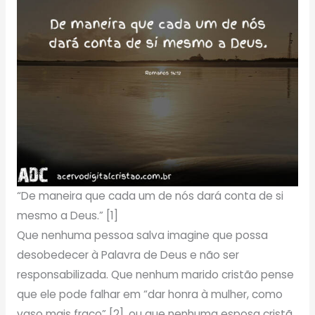
“De maneira que cada um de nós dará conta de si
mesmo a Deus.” [1]
Que nenhuma pessoa salva imagine que possa
desobedecer à Palavra de Deus e não ser
responsabilizada. Que nenhum marido cristão pense
que ele pode falhar em “dar honra à mulher, como
vaso mais fraco” [2], ou que nenhuma esposa cristã