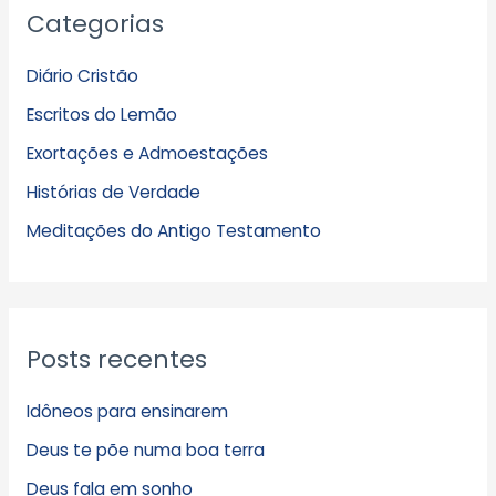
Categorias
r
q
Diário Cristão
u
Escritos do Lemão
i
Exortações e Admoestações
v
Histórias de Verdade
o
s
Meditações do Antigo Testamento
Posts recentes
Idôneos para ensinarem
Deus te põe numa boa terra
Deus fala em sonho