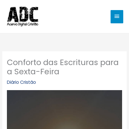
Ir
MEN
para
o
PRIN
conteúdo
Conforto das Escrituras para
a Sexta-Feira
Diário Cristão