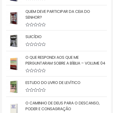
A
v
QUEM DEVE PARTICIPAR DA CEIA DO
a
l
SENHOR?
i
a
ç
A
ã
v
o
SUICÍDIO
a
0
l
d
i
e
a
5
A
ç
v
O QUE RESPONDI AOS QUE ME
ã
a
o
l
PERGUNTARAM SOBRE A BÍBLIA – VOLUME 04
0
i
d
a
e
ç
5
A
ã
v
o
ESTUDO DO LIVRO DE LEVÍTICO
a
0
l
d
i
e
a
5
A
ç
v
O CAMINHO DE DEUS PARA O DESCANSO,
ã
a
o
l
PODER E CONSAGRAÇÃO
0
i