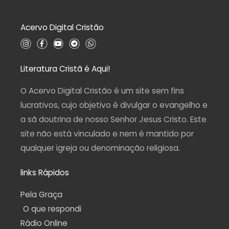
o
0
d
Acervo Digital Cristão
e
5
I
F
Y
T
W
n
a
o
e
h
s
c
u
l
a
t
e
t
e
t
a
b
u
g
s
Literatura Cristã é Aqui!
g
o
b
r
a
r
o
e
a
p
a
k
m
p
O Acervo Digital Cristão é um site sem fins
m
-
f
lucrativos, cujo objetivo é divulgar o evangelho e
a sã doutrina de nosso Senhor Jesus Cristo. Este
site não está vinculado e nem é mantido por
qualquer igreja ou denominação religiosa.
links Rápidos
Pela Graça
O que respondi
Rádio Online