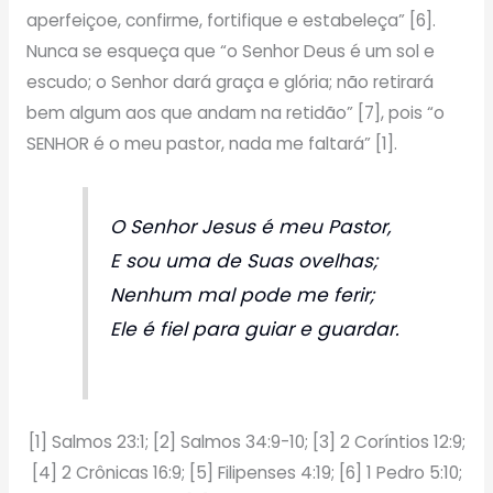
aperfeiçoe, confirme, fortifique e estabeleça” [6].
Nunca se esqueça que “o Senhor Deus é um sol e
escudo; o Senhor dará graça e glória; não retirará
bem algum aos que andam na retidão” [7], pois “o
SENHOR é o meu pastor, nada me faltará” [1].
O Senhor Jesus é meu Pastor,
E sou uma de Suas ovelhas;
Nenhum mal pode me ferir;
Ele é fiel para guiar e guardar.
[1] Salmos 23:1; [2] Salmos 34:9-10; [3] 2 Coríntios 12:9;
[4] 2 Crônicas 16:9; [5] Filipenses 4:19; [6] 1 Pedro 5:10;