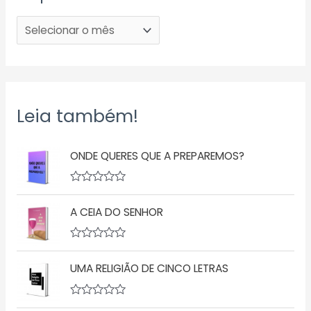
Leia também!
ONDE QUERES QUE A PREPAREMOS?
A
v
A CEIA DO SENHOR
a
l
i
a
A
ç
v
ã
UMA RELIGIÃO DE CINCO LETRAS
a
o
l
0
i
d
a
A
e
ç