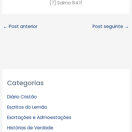
[7] Salmo 84:11
←
Post anterior
Post seguinte
→
A
Categorias
r
q
Diário Cristão
u
Escritos do Lemão
i
Exortações e Admoestações
v
Histórias de Verdade
o