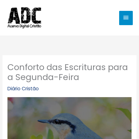
Ir
MEN
para
o
PRIN
conteúdo
Conforto das Escrituras para
a Segunda-Feira
Diário Cristão