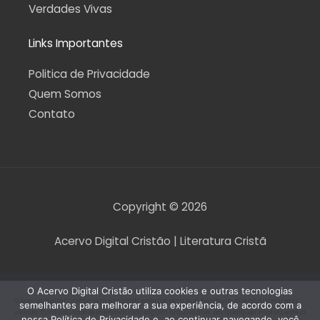
Verdades Vivas
Links Importantes
Politica de Privacidade
Quem Somos
Contato
Copyright © 2026
Acervo Digital Cristão | Literatura Cristã
O Acervo Digital Cristão utiliza cookies e outras tecnologias
O Acervo Digital Cristão tem envidado esforços para que nenhum direito autoral seja
semelhantes para melhorar a sua experiência, de acordo com a
violado. Contudo, caso seja encontrado algum arquivo que, por qualquer motivo, esteja
nossa Política de Privacidade e, ao continuar navegando, você