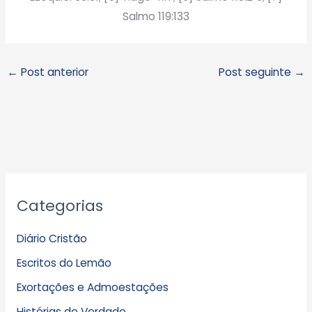
Salmo 119:133
←
Post anterior
Post seguinte
→
A
Categorias
r
q
Diário Cristão
u
Escritos do Lemão
i
Exortações e Admoestações
v
Histórias de Verdade