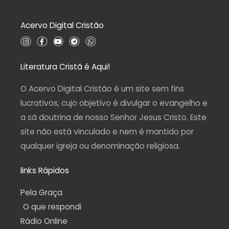
o
0
d
Acervo Digital Cristão
e
5
I
F
Y
T
W
n
a
o
e
h
s
c
u
l
a
t
e
t
e
t
a
b
u
g
s
Literatura Cristã é Aqui!
g
o
b
r
a
r
o
e
a
p
a
k
m
p
O Acervo Digital Cristão é um site sem fins
m
-
f
lucrativos, cujo objetivo é divulgar o evangelho e
a sã doutrina de nosso Senhor Jesus Cristo. Este
site não está vinculado e nem é mantido por
qualquer igreja ou denominação religiosa.
links Rápidos
Pela Graça
O que respondi
Rádio Online