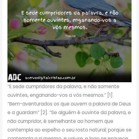
“E sede cumpridores da palavra, e não somente
ouvintes, enganando-vos a vós mesmos.” [1]
“Bem-aventurados os que ouvem a palavra de Deus
e a guardam” [2]. “Se alguém é ouvinte da palavra, e
não cumpridor, é semelhante ao homem que
contempla ao espelho o seu rosto natural; porque se
contempla a si mesmo, e vai-se, e logo se esquece