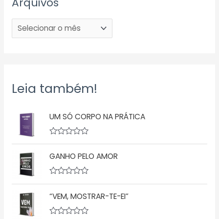
Arquivos
Leia também!
UM SÓ CORPO NA PRÁTICA
A
v
GANHO PELO AMOR
a
l
i
a
A
ç
v
ã
“VEM, MOSTRAR-TE-EI”
a
o
l
0
i
d
a