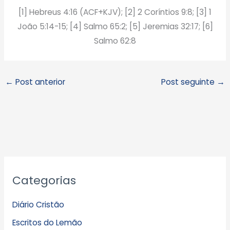
[1] Hebreus 4:16 (ACF+KJV); [2] 2 Coríntios 9:8; [3] 1
João 5:14-15; [4] Salmo 65:2; [5] Jeremias 32:17; [6]
Salmo 62:8
←
Post anterior
Post seguinte
→
A
Categorias
r
q
Diário Cristão
u
Escritos do Lemão
i