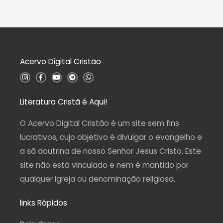
l
0
i
d
a
e
ç
5
ã
o
0
d
Acervo Digital Cristão
e
5
I
F
Y
T
W
n
a
o
e
h
s
c
u
l
a
t
e
t
e
t
a
b
u
g
s
Literatura Cristã é Aqui!
g
o
b
r
a
r
o
e
a
p
a
k
m
p
O Acervo Digital Cristão é um site sem fins
m
-
f
lucrativos, cujo objetivo é divulgar o evangelho e
a sã doutrina de nosso Senhor Jesus Cristo. Este
site não está vinculado e nem é mantido por
qualquer igreja ou denominação religiosa.
links Rápidos