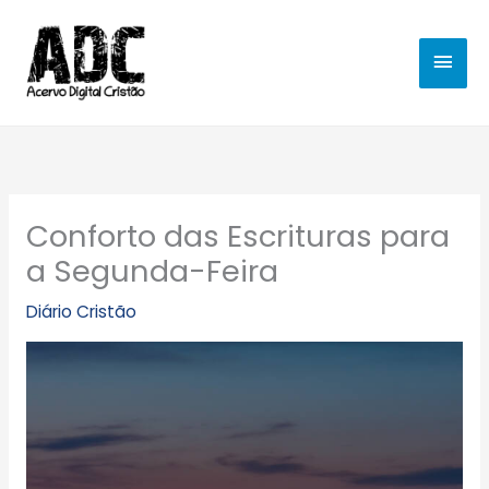
Ir
MEN
para
o
PRIN
conteúdo
Conforto das Escrituras para
a Segunda-Feira
Diário Cristão