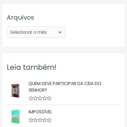
Arquivos
Leia também!
QUEM DEVE PARTICIPAR DA CEIA DO
SENHOR?
A
v
IMPOSSÍVEL
a
l
i
a
A