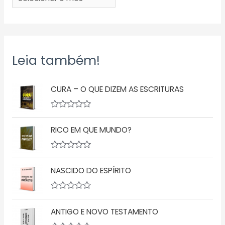
Leia também!
CURA – O QUE DIZEM AS ESCRITURAS
A
v
RICO EM QUE MUNDO?
a
l
i
a
A
ç
v
ã
NASCIDO DO ESPÍRITO
a
o
l
0
i
d
a
A
e
ç
v
5
ã
ANTIGO E NOVO TESTAMENTO
a
o
l
0