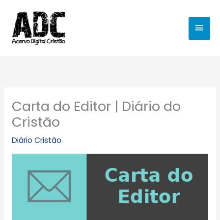
Ir
MEN
para
o
PRIN
conteúdo
Carta do Editor | Diário do
Cristão
Diário Cristão