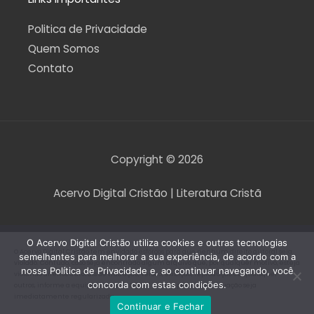
Politica de Privacidade
Quem Somos
Contato
Copyright © 2026
Acervo Digital Cristão | Literatura Cristã
O Acervo Digital Cristão utiliza cookies e outras tecnologias
O Acervo Digital Cristão tem envidado esforços para que nenhum direito autoral seja
semelhantes para melhorar a sua experiência, de acordo com a
violado. Contudo, caso seja encontrado algum arquivo que, por qualquer motivo, esteja
nossa Política de Privacidade e, ao continuar navegando, você
violando direitos autorais de tradução, versão, exibição, reprodução ou quaisquer
concorda com estas condições.
outros, informe a equipe do Acervo Digital Cristão para que a situação seja
imediatamente regularizada.
Continuar e Fechar