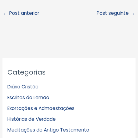
←
Post anterior
Post seguinte
→
A
Categorias
r
q
Diário Cristão
u
Escritos do Lemão
i
Exortações e Admoestações
v
Histórias de Verdade
o
s
Meditações do Antigo Testamento