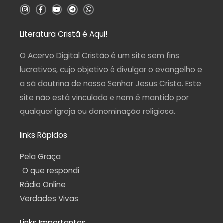
5
I
F
Y
T
W
n
a
o
e
h
s
c
u
l
a
t
e
t
e
t
a
b
u
g
s
Literatura Cristã é Aqui!
g
o
b
r
a
r
o
e
a
p
a
k
m
p
O Acervo Digital Cristão é um site sem fins
m
-
f
lucrativos, cujo objetivo é divulgar o evangelho e
a sã doutrina de nosso Senhor Jesus Cristo. Este
site não está vinculado e nem é mantido por
qualquer igreja ou denominação religiosa.
links Rápidos
Pela Graça
O que respondi
Rádio Online
Verdades Vivas
Links Importantes