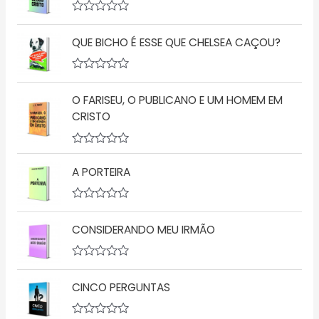
A
v
QUE BICHO É ESSE QUE CHELSEA CAÇOU?
a
l
i
a
A
ç
v
ã
O FARISEU, O PUBLICANO E UM HOMEM EM
a
o
l
CRISTO
0
i
d
a
e
ç
5
A
ã
v
o
A PORTEIRA
a
0
l
d
i
e
a
5
A
ç
v
CONSIDERANDO MEU IRMÃO
ã
a
o
l
0
i
d
a
A
e
ç
v
5
ã
CINCO PERGUNTAS
a
o
l
0
i
d