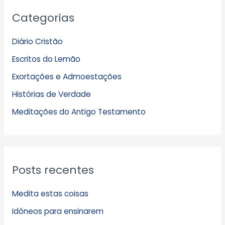
A
Categorias
r
q
Diário Cristão
u
Escritos do Lemão
i
Exortações e Admoestações
v
Histórias de Verdade
o
s
Meditações do Antigo Testamento
Posts recentes
Medita estas coisas
Idôneos para ensinarem