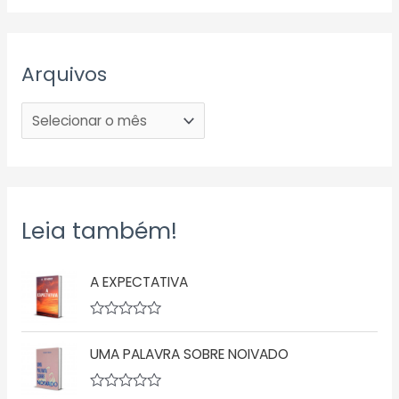
Arquivos
Leia também!
A EXPECTATIVA
A
v
UMA PALAVRA SOBRE NOIVADO
a
l
i
a