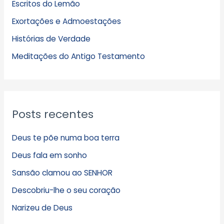
Escritos do Lemão
i
Exortações e Admoestações
v
Histórias de Verdade
o
s
Meditações do Antigo Testamento
Posts recentes
Deus te põe numa boa terra
Deus fala em sonho
Sansão clamou ao SENHOR
Descobriu-lhe o seu coração
Narizeu de Deus