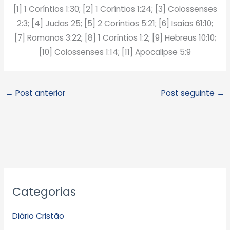
[1] 1 Coríntios 1:30; [2] 1 Coríntios 1:24; [3] Colossenses
2:3; [4] Judas 25; [5] 2 Coríntios 5:21; [6] Isaías 61:10;
[7] Romanos 3:22; [8] 1 Coríntios 1:2; [9] Hebreus 10:10;
[10] Colossenses 1:14; [11] Apocalipse 5:9
←
Post anterior
Post seguinte
→
A
Categorias
r
q
Diário Cristão
u