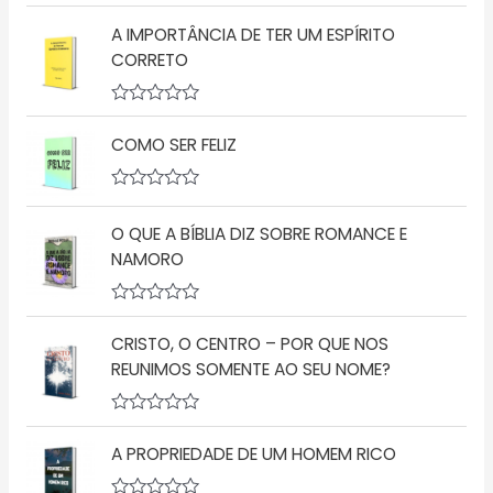
A
ç
v
ã
A IMPORTÂNCIA DE TER UM ESPÍRITO
a
o
l
CORRETO
0
i
d
a
e
ç
5
A
ã
v
o
COMO SER FELIZ
a
0
l
d
i
e
a
5
A
ç
v
O QUE A BÍBLIA DIZ SOBRE ROMANCE E
ã
a
o
l
NAMORO
0
i
d
a
e
ç
5
A
ã
v
o
CRISTO, O CENTRO – POR QUE NOS
a
0
l
d
REUNIMOS SOMENTE AO SEU NOME?
i
e
a
5
ç
A
ã
v
o
A PROPRIEDADE DE UM HOMEM RICO
a
0
l
d
i