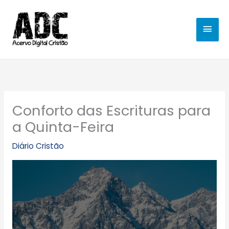
Ir
MEN
para
o
PRIN
conteúdo
Conforto das Escrituras para
a Quinta-Feira
Diário Cristão