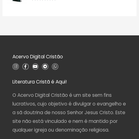
e
a
A
5
ç
v
ã
a
o
l
0
i
d
a
e
ç
5
ã
o
0
d
Acervo Digital Cristão
e
5
I
F
Y
T
W
n
a
o
e
h
s
c
u
l
a
t
e
t
e
t
a
b
u
g
s
Literatura Cristã é Aqui!
g
o
b
r
a
r
o
e
a
p
a
k
m
p
O Acervo Digital Cristão é um site sem fins
m
-
f
lucrativos, cujo objetivo é divulgar o evangelho e
a sã doutrina de nosso Senhor Jesus Cristo. Este
site não está vinculado e nem é mantido por
qualquer igreja ou denominação religiosa.