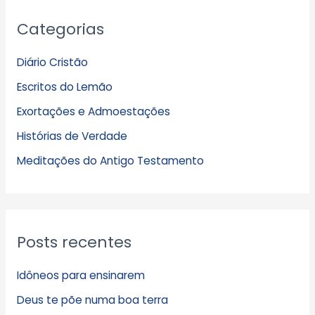
A
Categorias
r
q
Diário Cristão
u
Escritos do Lemão
i
Exortações e Admoestações
v
Histórias de Verdade
o
s
Meditações do Antigo Testamento
Posts recentes
Idôneos para ensinarem
Deus te põe numa boa terra