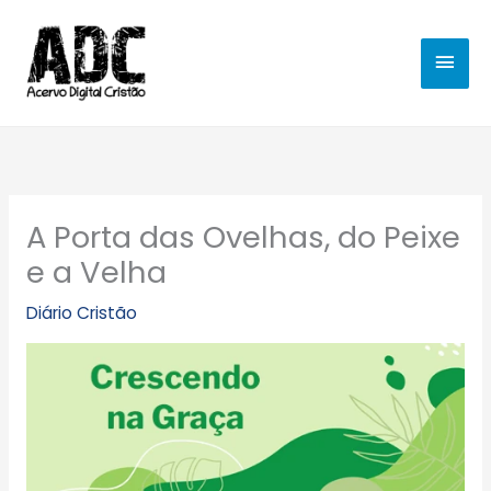
Ir
MEN
para
o
PRIN
conteúdo
A Porta das Ovelhas, do Peixe
e a Velha
Diário Cristão