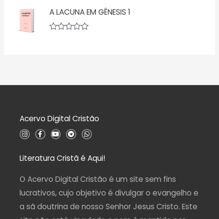
ç
v
5
ã
A LACUNA EM GÊNESIS 1
a
o
l
0
i
d
a
A
e
ç
v
5
ã
a
o
l
0
i
d
a
e
ç
5
ã
o
0
d
Acervo Digital Cristão
e
5
I
F
Y
T
W
n
a
o
e
h
s
c
u
l
a
t
e
t
e
t
a
b
u
g
s
Literatura Cristã é Aqui!
g
o
b
r
a
r
o
e
a
p
a
k
m
p
O Acervo Digital Cristão é um site sem fins
m
-
f
lucrativos, cujo objetivo é divulgar o evangelho e
a sã doutrina de nosso Senhor Jesus Cristo. Este