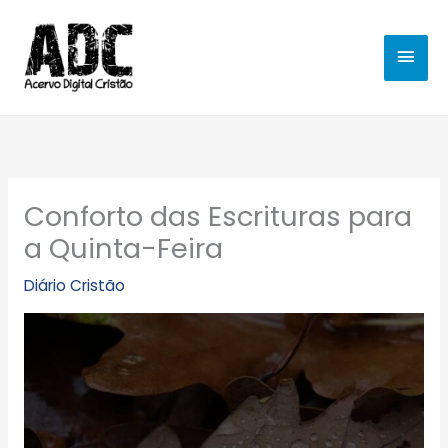
Ir
MEN
para
o
PRIN
conteúdo
Conforto das Escrituras para
a Quinta-Feira
Diário Cristão