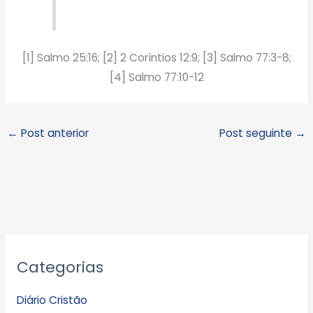
[1] Salmo 25:16; [2] 2 Coríntios 12:9; [3] Salmo 77:3-8;
[4] Salmo 77:10-12
←
Post anterior
Post seguinte
→
A
Categorias
r
q
Diário Cristão
u