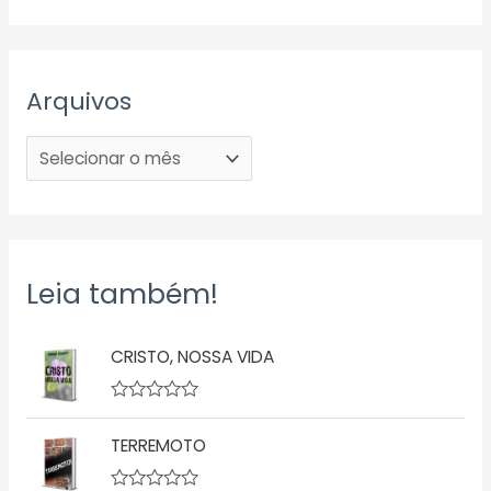
Arquivos
Leia também!
CRISTO, NOSSA VIDA
A
v
TERREMOTO
a
l
i