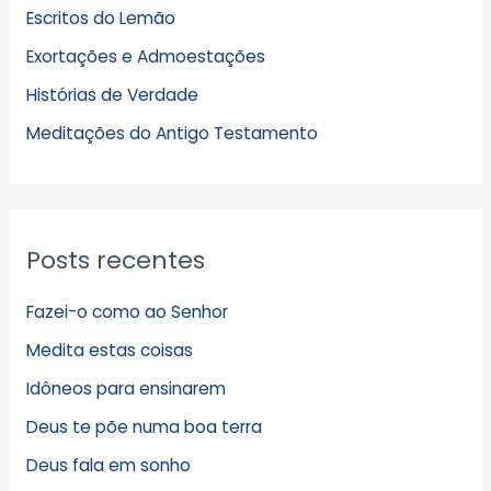
Escritos do Lemão
i
Exortações e Admoestações
v
Histórias de Verdade
o
s
Meditações do Antigo Testamento
Posts recentes
Fazei-o como ao Senhor
Medita estas coisas
Idôneos para ensinarem
Deus te põe numa boa terra
Deus fala em sonho