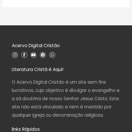
ç
v
ã
a
o
l
0
i
d
a
e
ç
5
ã
o
0
d
Acervo Digital Cristão
e
5
I
F
Y
T
W
n
a
o
e
h
s
c
u
l
a
t
e
t
e
t
a
b
u
g
s
Literatura Cristã é Aqui!
g
o
b
r
a
r
o
e
a
p
a
k
m
p
O Acervo Digital Cristão é um site sem fins
m
-
f
lucrativos, cujo objetivo é divulgar o evangelho e
a sã doutrina de nosso Senhor Jesus Cristo. Este
site não está vinculado e nem é mantido por
qualquer igreja ou denominação religiosa.
links Rápidos