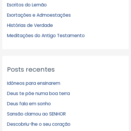
Escritos do Lemão
i
Exortações e Admoestações
v
Histórias de Verdade
o
s
Meditações do Antigo Testamento
Posts recentes
Idôneos para ensinarem
Deus te põe numa boa terra
Deus fala em sonho
Sansão clamou ao SENHOR
Descobriu-lhe o seu coração