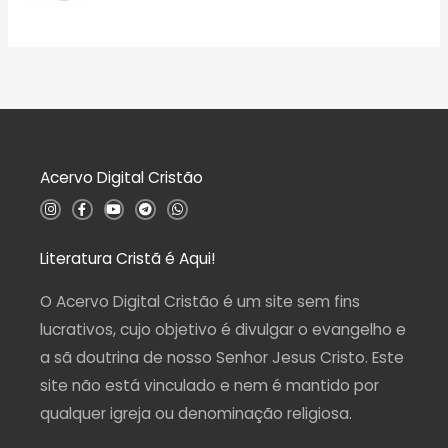
a
A
e
ç
v
5
ã
a
o
l
0
i
d
a
e
ç
5
ã
o
0
d
Acervo Digital Cristão
e
5
I
F
Y
T
W
n
a
o
e
h
s
c
u
l
a
t
e
t
e
t
a
b
u
g
s
Literatura Cristã é Aqui!
g
o
b
r
a
r
o
e
a
p
a
k
m
p
O Acervo Digital Cristão é um site sem fins
m
-
f
lucrativos, cujo objetivo é divulgar o evangelho e
a sã doutrina de nosso Senhor Jesus Cristo. Este
site não está vinculado e nem é mantido por
qualquer igreja ou denominação religiosa.