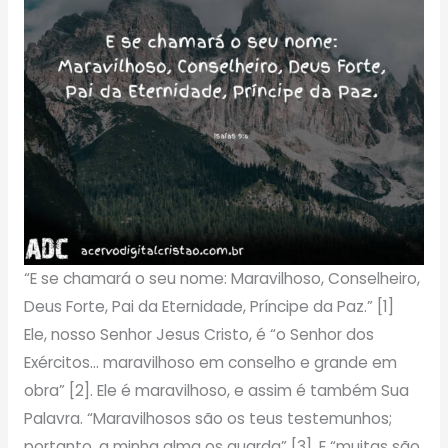
“E se chamará o seu nome: Maravilhoso, Conselheiro,
Deus Forte, Pai da Eternidade, Príncipe da Paz.” [1]
Ele, nosso Senhor Jesus Cristo, é “o Senhor dos
Exércitos… maravilhoso em conselho e grande em
obra” [2]. Ele é maravilhoso, e assim é também Sua
Palavra. “Maravilhosos são os teus testemunhos;
portanto, a minha alma os guarda” [3]. E “muitas são,