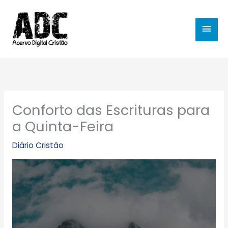
Ir
MEN
para
o
PRIN
conteúdo
Conforto das Escrituras para
a Quinta-Feira
Diário Cristão