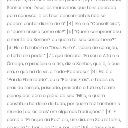
Senhor meu Deus, as maravilhas que tens operado
para conosco, e os teus pensamentos não se
podem contar diante de ti” [4]. Ele é o “Conselheiro”,
e “quem ensina como ele?” [5] “Quem compreendeu
a mente do Senhor? ou quem foi seu conselheiro?”
[6] Ele é também o “Deus Forte”, “sábio de coração,
e forte em poder” [7], que declara: “Eu sou o Alfa e o
Ômega, o princípio e o fim, diz o Senhor, que é, e que
era, e que há de vir, o Todo-Poderoso” [8]. Ele é o
“Pai da Eternidade”, ou o “Pai das Eras”, e todas as
eras do tempo, passado, presente e futuro, foram
planejadas para a glória de seu “Filho, a quem
constituiu herdeiro de tudo, por quem fez também o
mundo [ou ‘as eras’ em algumas traduções’]” [9]. E
como o “Príncipe da Paz” ele, um dia, em Seu retorno,
ocupará “o trono de Davi, seu pai” [10], e “nos seus