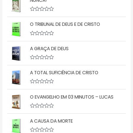
NUNCA!
a
l
i
a
A
ç
v
O TRIBUNAL DE DEUS E DE CRISTO
ã
a
o
l
0
i
d
a
A
e
ç
v
5
ã
A GRAÇA DE DEUS
a
o
l
0
i
d
a
A
e
ç
v
5
ã
A TOTAL SUFICIÊNCIA DE CRISTO
a
o
l
0
i
d
a
A
e
ç
v
5
ã
O EVANGELHO EM 03 MINUTOS – LUCAS
a
o
l
0
i
d
a
A
e
ç
v
5
ã
A CAUSA DA MORTE
a
o
l
0
i
d