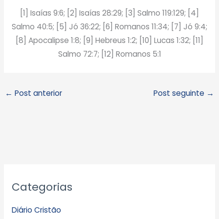
[1] Isaías 9:6; [2] Isaías 28:29; [3] Salmo 119:129; [4]
Salmo 40:5; [5] Jó 36:22; [6] Romanos 11:34; [7] Jó 9:4;
[8] Apocalipse 1:8; [9] Hebreus 1:2; [10] Lucas 1:32; [11]
Salmo 72:7; [12] Romanos 5:1
←
Post anterior
Post seguinte
→
A
Categorias
r
q
Diário Cristão
u