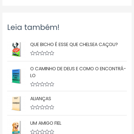
Leia também!
QUE BICHO É ESSE QUE CHELSEA CAÇOU?
A
v
O CAMINHO DE DEUS E COMO O ENCONTRÁ-
a
l
LO
i
a
ç
A
ã
v
o
ALIANÇAS
a
0
l
d
i
e
a
5
A
ç
v
UM AMIGO FIEL
ã
a
o
l
0
i