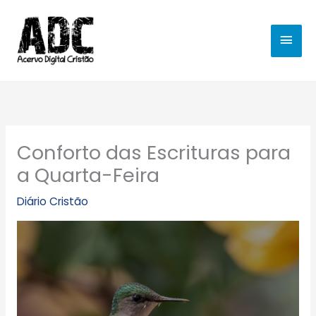
Ir
MEN
para
o
PRIN
conteúdo
Conforto das Escrituras para
a Quarta-Feira
Diário Cristão