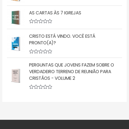
d
a
A
e
ç
v
5
ã
AS CARTAS ÀS 7 IGREJAS
a
o
l
0
i
d
a
A
e
ç
v
5
ã
CRISTO ESTÁ VINDO. VOCÊ ESTÁ
a
o
l
PRONTO(A)?
0
i
d
a
e
ç
5
A
ã
v
o
PERGUNTAS QUE JOVENS FAZEM SOBRE O
a
0
l
d
VERDADEIRO TERRENO DE REUNIÃO PARA
i
e
CRISTÃOS - VOLUME 2
a
5
ç
ã
o
A
0
v
d
a
e
l
5
i
a
ç
ã
o