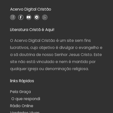
0
d
Acervo Digital Cristão
e
5
I
F
Y
T
W
n
a
o
e
h
s
c
u
l
a
t
e
t
e
t
a
b
u
g
s
Literatura Cristã é Aqui!
g
o
b
r
a
r
o
e
a
p
a
k
m
p
O Acervo Digital Cristão é um site sem fins
m
-
f
lucrativos, cujo objetivo é divulgar o evangelho e
a sã doutrina de nosso Senhor Jesus Cristo. Este
site não está vinculado e nem é mantido por
qualquer igreja ou denominação religiosa.
links Rápidos
Pela Graça
O que respondi
Rádio Online
Verdades Vivas