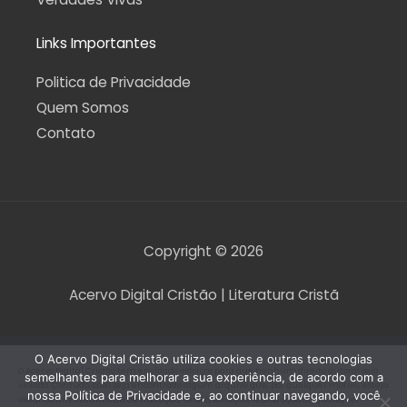
Links Importantes
Politica de Privacidade
Quem Somos
Contato
Copyright © 2026
Acervo Digital Cristão | Literatura Cristã
O Acervo Digital Cristão utiliza cookies e outras tecnologias
O Acervo Digital Cristão tem envidado esforços para que nenhum direito autoral seja
semelhantes para melhorar a sua experiência, de acordo com a
violado. Contudo, caso seja encontrado algum arquivo que, por qualquer motivo, esteja
nossa Política de Privacidade e, ao continuar navegando, você
violando direitos autorais de tradução, versão, exibição, reprodução ou quaisquer