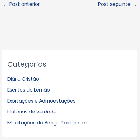
←
Post anterior
Post seguinte
→
A
Categorias
r
q
Diário Cristão
u
Escritos do Lemão
i
Exortações e Admoestações
v
Histórias de Verdade
o
s
Meditações do Antigo Testamento