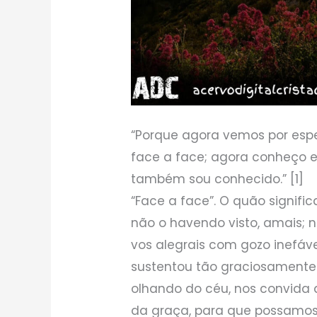
“Porque agora vemos por es
face a face; agora conheço 
também sou conhecido.” [1]
“Face a face”. O quão signific
não o havendo visto, amais; 
vos alegrais com gozo inefável
sustentou tão graciosamente 
olhando do céu, nos convida 
da graça, para que possamos 