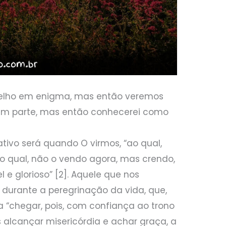
pelho em enigma, mas então veremos
em parte, mas então conhecerei como
ativo será quando O virmos, “ao qual,
no qual, não o vendo agora, mas crendo,
 e glorioso” [2]. Aquele que nos
durante a peregrinação da vida, que,
a “chegar, pois, com confiança ao trono
alcançar misericórdia e achar graça, a