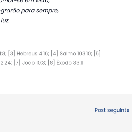
rnar-se em vista,
egrarão para sempre,
luz.
o 1:8; [3] Hebreus 4:16; [4] Salmo 103:10; [5]
 2:24; [7] João 10:3; [8] Êxodo 33:11
Post seguinte