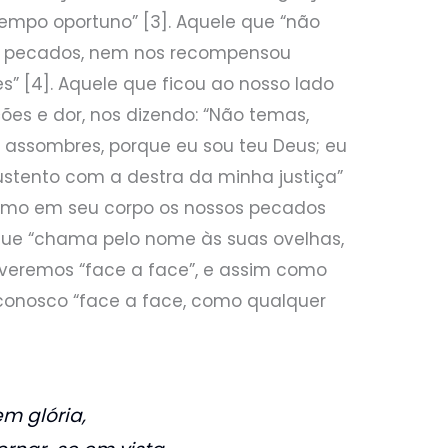
empo oportuno” [3]. Aquele que “não
s pecados, nem nos recompensou
” [4]. Aquele que ficou ao nosso lado
ões e dor, nos dizendo: “Não temas,
e assombres, porque eu sou teu Deus; eu
 sustento com a destra da minha justiça”
esmo em seu corpo os nossos pecados
 que “chama pelo nome às suas ovelhas,
 O veremos “face a face”, e assim como
á conosco “face a face, como qualquer
m glória,