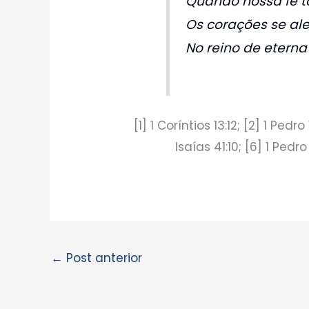
Quando nossa fé to
Os corações se al
No reino de eterna 
[1] 1 Coríntios 13:12; [2] 1 Pedr
Isaías 41:10; [6] 1 Pedro
←
Post anterior