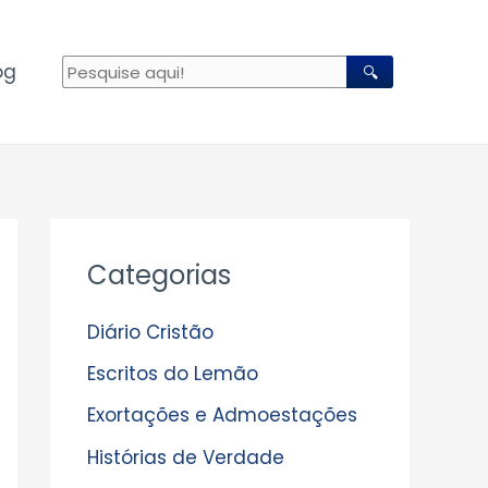
og
🔍
A
Categorias
r
q
Diário Cristão
u
Escritos do Lemão
i
Exortações e Admoestações
v
Histórias de Verdade
o