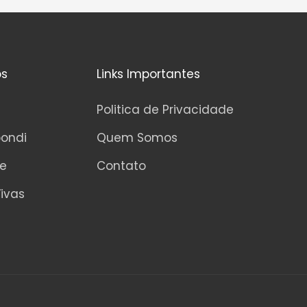
0
d
e
5
os
Links Importantes
Politica de Privacidade
pondi
Quem Somos
ne
Contato
ivas