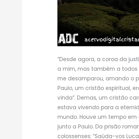
“Desde agora, a coroa da ju
a mim, mas também a todos
me desamparou, amando o pres
Paulo, um cristão espiritual
vinda”. Demas, um cristão car
estava vivendo para a eterni
mundo. Houve um tempo em q
junto a Paulo. Da prisão roman
colossenses: “Saúda-vos Luca