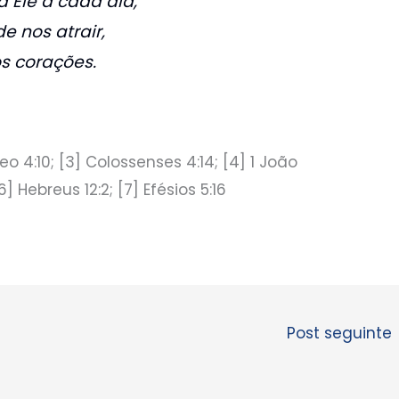
 Ele a cada dia,
 nos atrair,
s corações.
eo 4:10; [3] Colossenses 4:14; [4] 1 João
[6] Hebreus 12:2; [7] Efésios 5:16
Post seguinte