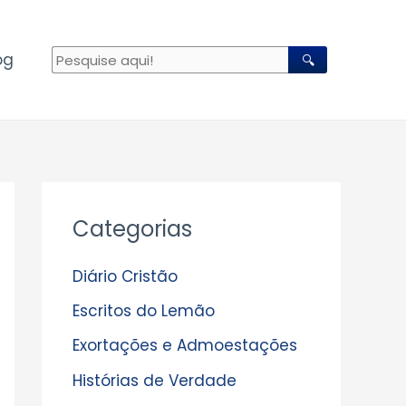
og
🔍
A
Categorias
r
q
Diário Cristão
u
Escritos do Lemão
i
Exortações e Admoestações
v
Histórias de Verdade
o