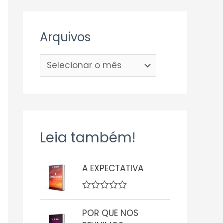
Arquivos
Leia também!
A EXPECTATIVA
A
v
POR QUE NOS
a
l