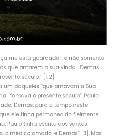
stiça me está guardada… e não somente
 os que amarem a sua vinda… Demas
ente século.” [1, 2]
, era um daqueles “que amavam a Sua
nal, “amava o presente século”. Paulo
dade; Demas, para o tempo neste
ue ele tinha permanecido fielmente
a, Paulo tinha escrito aos santos
s, o médico amado, e Demas” [3]. Mas