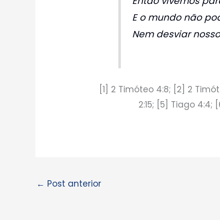
Então vivemos para
E o mundo não pode
Nem desviar nosso
[1] 2 Timóteo 4:8; [2] 2 Timót
2:15; [5] Tiago 4:4; 
←
Post anterior