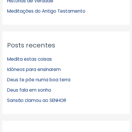
Histórias de Verdade
o
s
Meditações do Antigo Testamento
Posts recentes
Medita estas coisas
Idôneos para ensinarem
Deus te põe numa boa terra
Deus fala em sonho
Sansão clamou ao SENHOR