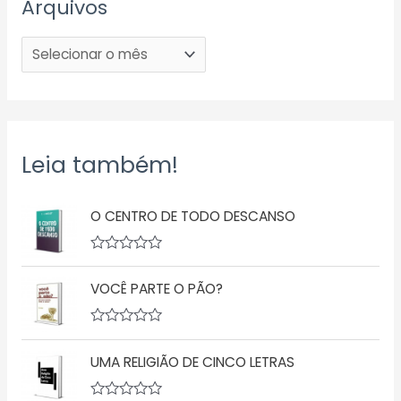
Arquivos
Leia também!
O CENTRO DE TODO DESCANSO
A
v
VOCÊ PARTE O PÃO?
a
l
i
a
A
ç
v
ã
UMA RELIGIÃO DE CINCO LETRAS
a
o
l
0
i
d