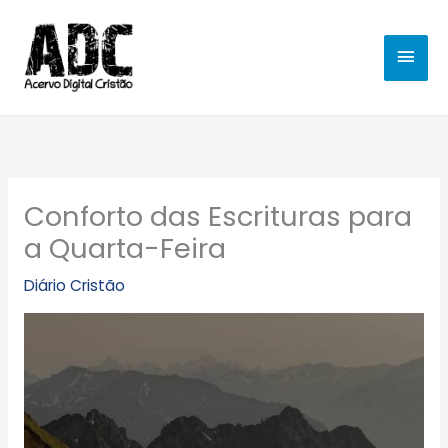
Ir
MEN
para
o
PRIN
conteúdo
Conforto das Escrituras para
a Quarta-Feira
Diário Cristão