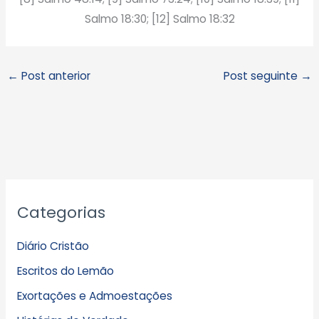
Salmo 18:30; [12] Salmo 18:32
←
Post anterior
Post seguinte
→
A
Categorias
r
q
Diário Cristão
u
Escritos do Lemão
i
Exortações e Admoestações
v