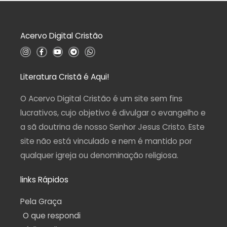
5
ã
o
0
d
Acervo Digital Cristão
e
5
I
F
Y
T
W
n
a
o
e
h
s
c
u
l
a
t
e
t
e
t
a
b
u
g
s
Literatura Cristã é Aqui!
g
o
b
r
a
r
o
e
a
p
a
k
m
p
O Acervo Digital Cristão é um site sem fins
m
-
f
lucrativos, cujo objetivo é divulgar o evangelho e
a sã doutrina de nosso Senhor Jesus Cristo. Este
site não está vinculado e nem é mantido por
qualquer igreja ou denominação religiosa.
links Rápidos
Pela Graça
O que respondi