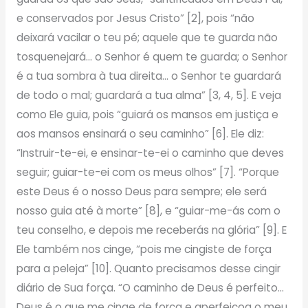
e conservados por Jesus Cristo” [2], pois “não
deixará vacilar o teu pé; aquele que te guarda não
tosquenejará… o Senhor é quem te guarda; o Senhor
é a tua sombra à tua direita… o Senhor te guardará
de todo o mal; guardará a tua alma” [3, 4, 5]. E veja
como Ele guia, pois “guiará os mansos em justiça e
aos mansos ensinará o seu caminho” [6]. Ele diz:
“Instruir-te-ei, e ensinar-te-ei o caminho que deves
seguir; guiar-te-ei com os meus olhos” [7]. “Porque
este Deus é o nosso Deus para sempre; ele será
nosso guia até à morte” [8], e “guiar-me-ás com o
teu conselho, e depois me receberás na glória” [9]. E
Ele também nos cinge, “pois me cingiste de força
para a peleja” [10]. Quanto precisamos desse cingir
diário de Sua força. “O caminho de Deus é perfeito…
Deus é o que me cinge de força e aperfeiçoa o meu