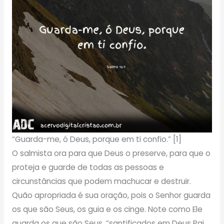
“Guarda-me, ó Deus, porque em ti confio.” [1]
O salmista ora para que Deus o preserve, para que o
proteja e guarde de todas as pessoas e
circunstâncias que podem machucar e destruir.
Quão apropriada é sua oração, pois o Senhor guarda
os que são Seus, os guia e os cinge. Note como Ele
guarda os que são Seus, “santificados em Deus Pai,